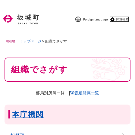
ペ
メニューを飛ばして本文へ
ー
ジ
閲覧補助
Foreign language
の
先
頭
で
トップページ
>
組織でさがす
現在地
す
。
本
組織でさがす
文
部局別所属一覧
50音順所属一覧
本庁機関
総務課