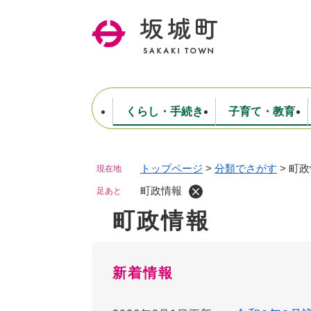
ペ
ー
ジ
の
先
頭
で
くらし・手続き
子育て・教育
す
。
トップページ
>
分類でさがす
>
町政
現在地
住民票・戸籍・証明
妊娠・出産・子育て
健康・医療
商工業
生涯学習・スポーツ
ようこそ町長室へ
公共施設
防災・行政
保育
福祉
農林業
文化
坂城町につ
税金
人事・採用・職員
町政情報
ごみ・環境
選挙
足あと
町政情報
本
文
新着情報