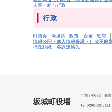
人事・給与行政
行政
町議会
例規集
政策・企画
監査
情報公開・個人情報保護・行政不服
行政組織・各課連絡先
〒389-0692 
坂城町役場
Tel:0268-82-3111