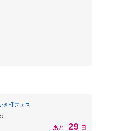
かき町フェス
土）
29
あと
日