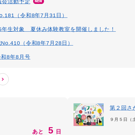
議会活動予定
.181（令和8年7月31日）
5年生対象 夏休み体験教室を開催しました！
o.410（令和8年7月28日）
和8年8月号
第２回さ
９月５日（
5
あと
日