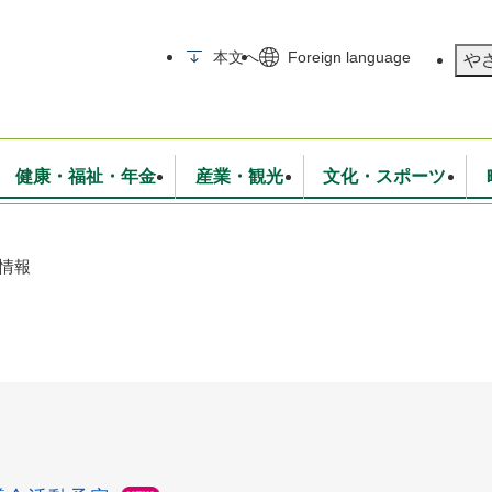
メニューを飛ばして本文へ
本文へ
Foreign language
や
健康・福祉・年金
産業・観光
文化・スポーツ
情報
無線
いて
消防・救急
学校・教育
保険・年金
入札・契約
統計情報
生活環境
観光・特産
広報・広聴
・衛生
上下水道
行政
地域コミュニティ