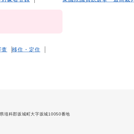
審査
移住・定住
長野県埴科郡坂城町大字坂城10050番地