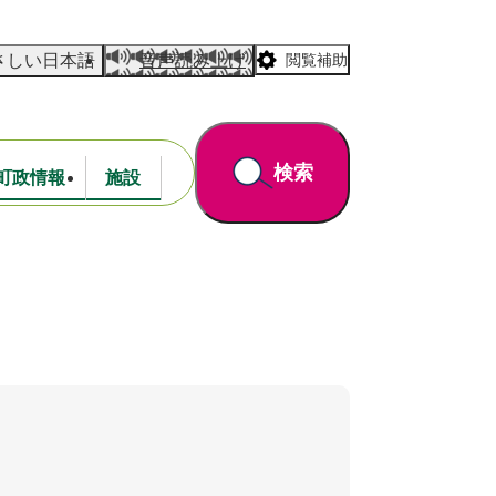
さしい日本語
音声読み上げ
閲覧補助
検索
町政情報
施設
道路・公園
財政