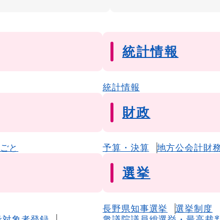
統計情報
統計情報
財政
ごと
予算・決算
地方公会計財
選挙
長野県知事選挙
選挙制度
考対象者登録
衆議院議員総選挙・最高裁