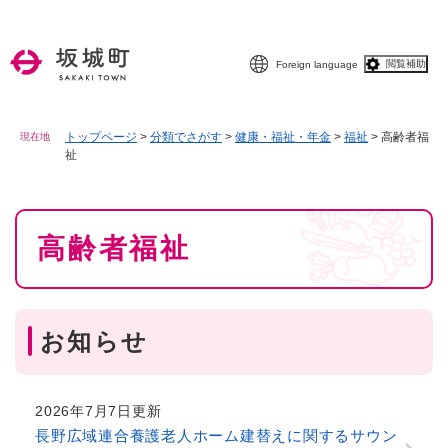
ペ
メニューを飛ばして本文へ
ー
ジ
閲覧補助
Foreign language
の
先
頭
で
トップページ
>
分類でさがす
>
健康・福祉・年金
>
福祉
>
高齢者福
現在地
祉
す
。
本
高齢者福祉
文
お知らせ
2026年7月7日更新
長野広域連合養護老人ホーム建替えに関するサウン