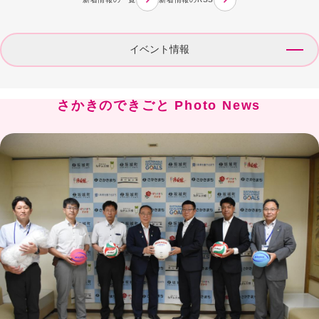
イベント情報
さかきのできごと Photo News
2026年8月7日更新
長野県主催「そのおうち、どうする？住まいの終活セミナー
＆大相談会」の開催について
2026年8月6日更新
【令和8年8月9～12日】169系電車 開放日のお知らせ
2026年8月5日更新
坂城町手話言語条例制定記念特別上映会
2026年8月1日更新
第49回町民まつり 坂城どんどん 盛大に開催！
2026年7月16日更新
第49回町民まつり「坂城どんどん」を開催します！