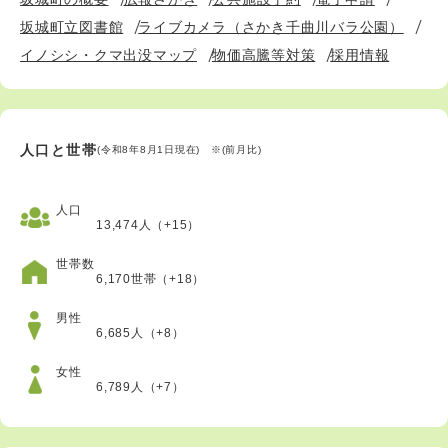
坂城町立図書館
ライブカメラ（さかき千曲川バラ公園）
イノシシ・クマ出没マップ
物価高騰等対策
採用情報
人口と世帯
(令和8年8月1日現在) ※(前月比)
人口
13,474人（+15）
世帯数
6,170世帯（+18）
男性
6,685人（+8）
女性
6,789人（+7）