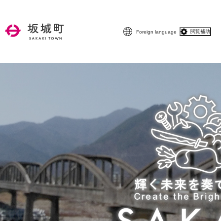
ペ
メニューを飛ばして本文へ
ー
ジ
閲覧補助
Foreign language
の
先
頭
で
す
。