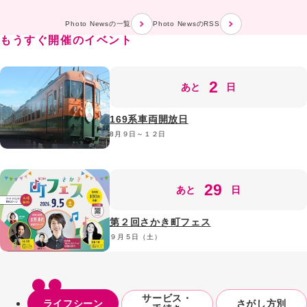
Photo Newsの一覧
Photo NewsのRSS
もうすぐ開催のイベント
2
あと
日
169系車両開放日
8月９日～１２日
29
あと
日
第２回さかき町フェス
９月５日（土）
サービス・
ライフシーン
さがし方別