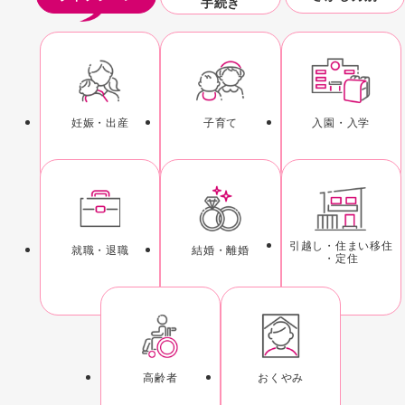
手続き
ライフシーン
妊娠
・出産
子育て
入園
・入学
引越し
・住まい
移住
就職
・退職
結婚
・離婚
・定住
高齢者
おくやみ