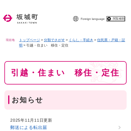
ペ
メニューを飛ばして本文へ
ー
ジ
閲覧補助
Foreign language
の
先
頭
で
トップページ
>
分類でさがす
>
くらし・手続き
>
住民票・戸籍・証
現在地
明
>
引越・住まい 移住・定住
す
。
本
引越・住まい 移住・定住
文
お知らせ
2025年11月11日更新
郵送による転出届