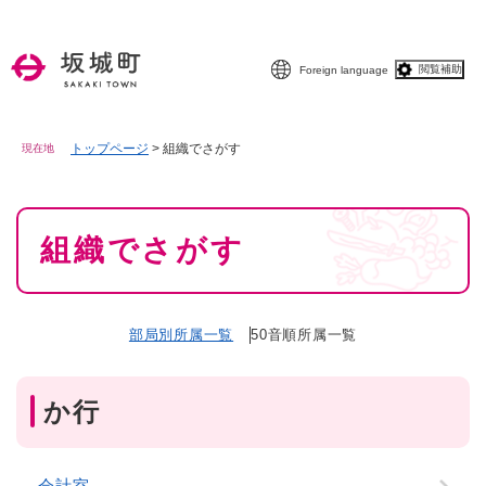
ペ
メニューを飛ばして本文へ
ー
ジ
閲覧補助
Foreign language
の
先
頭
で
トップページ
>
組織でさがす
現在地
す
。
本
組織でさがす
文
部局別所属一覧
50音順所属一覧
か行
会計室