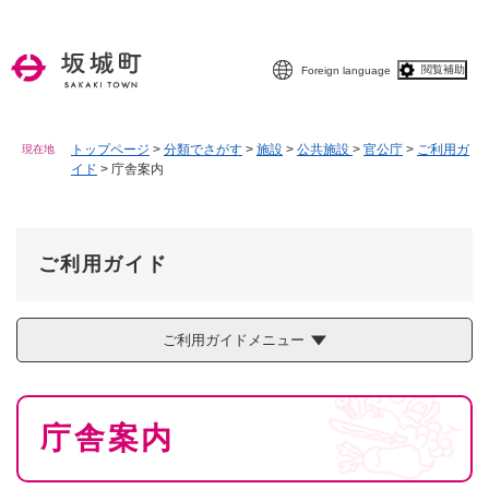
ペ
メニューを飛ばして本文へ
ー
ジ
閲覧補助
Foreign language
の
先
頭
で
トップページ
>
分類でさがす
>
施設
>
公共施設
>
官公庁
>
ご利用ガ
現在地
イド
>
庁舎案内
す
。
ご利用ガイド
ご利用ガイドメニュー
本
庁舎案内
文