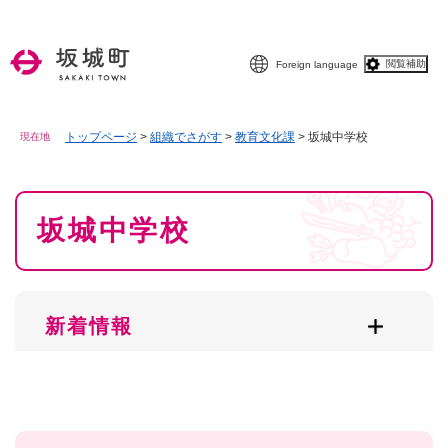
ペ
メニューを飛ばして本文へ
ー
ジ
閲覧補助
Foreign language
の
先
頭
で
トップページ
>
組織でさがす
>
教育文化課
>
坂城中学校
現在地
す
。
本
坂城中学校
文
新着情報