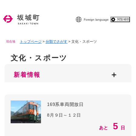
ペ
メニューを飛ばして本文へ
ー
ジ
閲覧補助
Foreign language
の
先
頭
で
トップページ
>
分類でさがす
>
文化・スポーツ
現在地
す
。
文化・スポーツ
本
文
新着情報
169系車両開放日
8月９日～１２日
5
あと
日