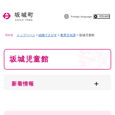
ペ
メニューを飛ばして本文へ
ー
ジ
閲覧補助
Foreign language
の
先
頭
で
トップページ
>
組織でさがす
>
教育文化課
>
坂城児童館
現在地
す
。
本
坂城児童館
文
新着情報