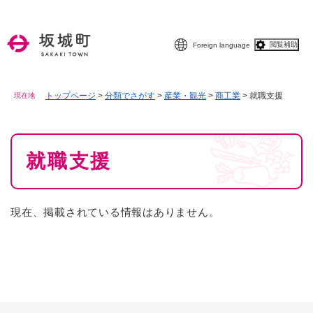
ペ
メニューを飛ばして本文へ
ー
ジ
閲覧補助
Foreign language
の
先
頭
で
トップページ
>
分類でさがす
>
産業・観光
>
商工業
>
就職支援
現在地
す
。
本
就職支援
文
現在、掲載されている情報はありません。