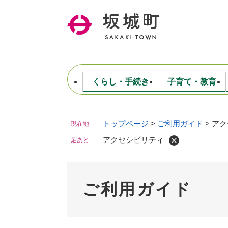
ペ
ー
ジ
の
先
頭
で
くらし・手続き
子育て・教育
す
。
トップページ
>
ご利用ガイド
>
アク
現在地
住民票・戸籍・証明
妊娠・出産・子育て
健康・医療
商工業
生涯学習・スポーツ
ようこそ町長室へ
公共施設
防災・行政
保育
福祉
農林業
文化
坂城町につ
税金
人事・採用・職員
アクセシビリティ
ごみ・環境
選挙
足あと
ご利用ガイド