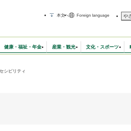
メニューを飛ばして本文へ
本文へ
Foreign language
や
健康・福祉・年金
産業・観光
文化・スポーツ
セシビリティ
無線
いて
消防・救急
学校・教育
保険・年金
入札・契約
統計情報
生活環境
観光・特産
広報・広聴
・衛生
上下水道
行政
地域コミュニティ