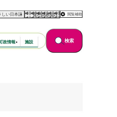
さしい日本語
音声読み上げ
閲覧補助
検索
町政情報
施設
道路・公園
財政