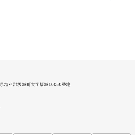
長野県埴科郡坂城町大字坂城10050番地
7