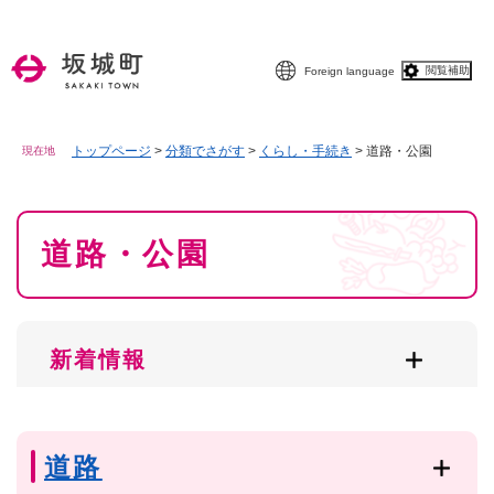
ペ
メニューを飛ばして本文へ
ー
ジ
閲覧補助
Foreign language
の
先
頭
で
トップページ
>
分類でさがす
>
くらし・手続き
>
道路・公園
現在地
す
。
本
道路・公園
文
新着情報
道路