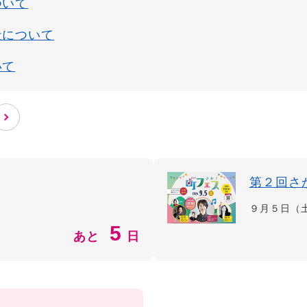
ついて
社について
いて
第２回さ
９月５日（
5
あと
日