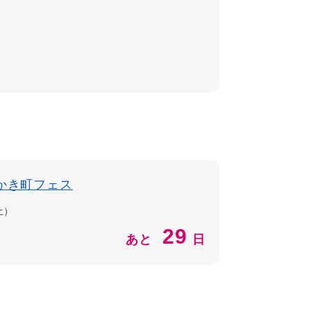
かき町フェス
土）
29
あと
日