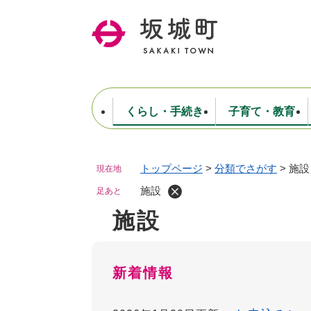
ペ
ー
ジ
の
先
頭
で
くらし・手続き
子育て・教育
す
。
トップページ
>
分類でさがす
>
施設
現在地
住民票・戸籍・証明
妊娠・出産・子育て
健康・医療
商工業
生涯学習・スポーツ
ようこそ町長室へ
公共施設
防災・行政
保育
福祉
農林業
文化
坂城町につ
税金
人事・採用・職員
施設
ごみ・環境
選挙
足あと
施設
本
文
新着情報