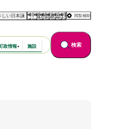
さしい日本語
音声読み上げ
閲覧補助
検索
町政情報
施設
道路・公園
財政