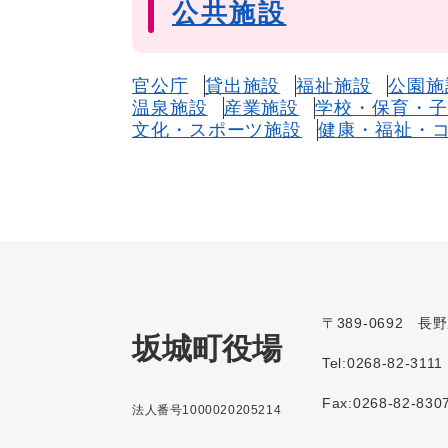
公共施設
官公庁
貸出施設
福祉施設
公園施
温泉施設
産業施設
学校・保育・子
文化・スポーツ施設
健康・福祉・
〒389-0692 
坂城町役場
Tel:0268-82-3111
Fax:0268-82-830
法人番号1000020205214