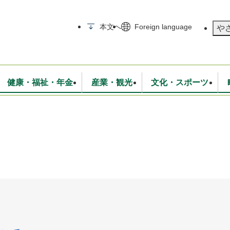
メニューを飛ばして本文へ
本文へ
Foreign language
や
健康・福祉・年金
産業・観光
文化・スポーツ
無線
いて
消防・救急
学校・教育
保険・年金
入札・契約
統計情報
生活環境
観光・特産
広報・広聴
・衛生
上下水道
行政
地域コミュニティ