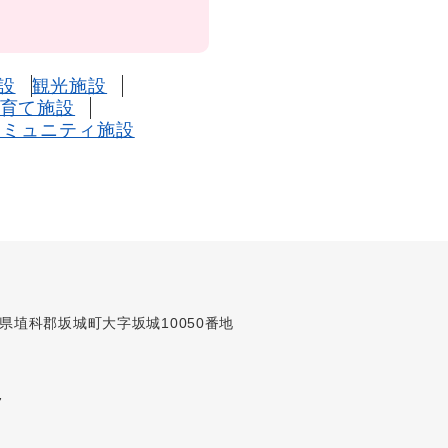
設
観光施設
育て施設
コミュニティ施設
長野県埴科郡坂城町大字坂城10050番地
7