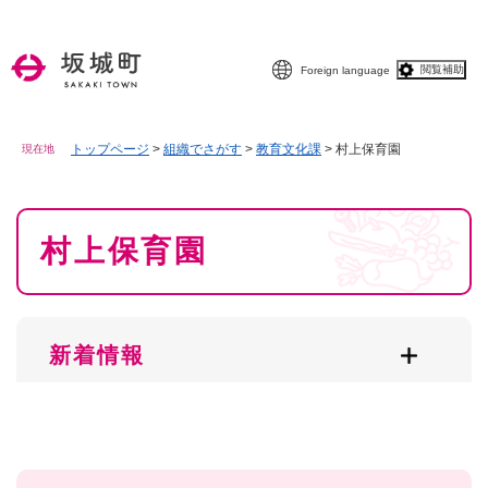
ペ
メニューを飛ばして本文へ
ー
ジ
閲覧補助
Foreign language
の
先
頭
で
トップページ
>
組織でさがす
>
教育文化課
>
村上保育園
現在地
す
。
本
村上保育園
文
新着情報