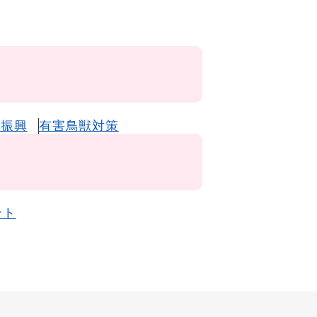
業振興
有害鳥獣対策
ント