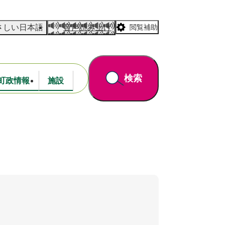
さしい日本語
音声読み上げ
閲覧補助
検索
町政情報
施設
道路・公園
財政