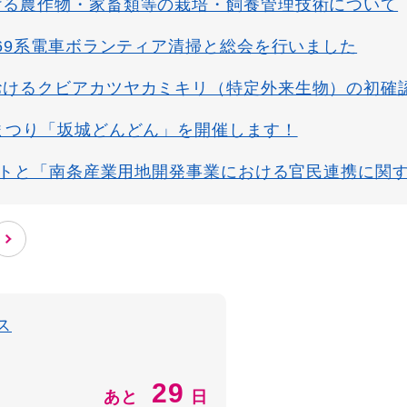
ける農作物・家畜類等の栽培・飼養管理技術について
169系電車ボランティア清掃と総会を行いました
おけるクビアカツヤカミキリ（特定外来生物）の初確
まつり「坂城どんどん」を開催します！
クストと「南条産業用地開発事業における官民連携に関
ス
29
あと
日