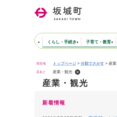
ペ
ー
ジ
の
先
頭
で
くらし・手続き
子育て・教育
す
。
トップページ
>
分類でさがす
>
産業
現在地
住民票・戸籍・証明
妊娠・出産・子育て
健康・医療
商工業
生涯学習・スポーツ
ようこそ町長室へ
公共施設
防災・行政
保育
福祉
農林業
文化
坂城町につ
税金
人事・採用・職員
産業・観光
ごみ・環境
選挙
足あと
産業・観光
本
文
新着情報