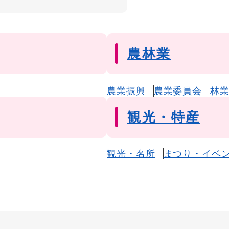
農林業
農業振興
農業委員会
林
観光・特産
観光・名所
まつり・イベ