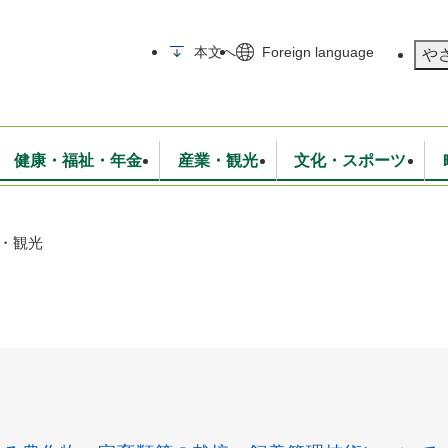
メニューを飛ばして本文へ
本文へ
Foreign language
や
健康・福祉・年金
産業・観光
文化・スポーツ
・観光
無線
いて
消防・救急
学校・教育
保険・年金
入札・契約
統計情報
生活環境
観光・特産
広報・広聴
・衛生
上下水道
行政
地域コミュニティ