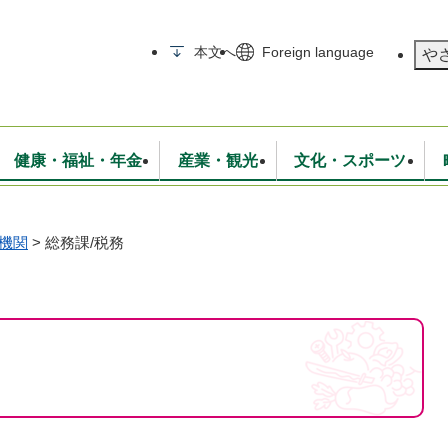
メニューを飛ばして本文へ
本文へ
Foreign language
や
健康・福祉・年金
産業・観光
文化・スポーツ
機関
>
総務課/税務
無線
いて
消防・救急
学校・教育
保険・年金
入札・契約
統計情報
生活環境
観光・特産
広報・広聴
・衛生
上下水道
行政
地域コミュニティ