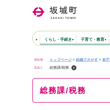
ペ
ー
ジ
の
先
頭
で
くらし・手続き
子育て・教育
す
。
トップページ
>
組織でさがす
>
本庁
現在地
住民票・戸籍・証明
妊娠・出産・子育て
健康・医療
商工業
生涯学習・スポーツ
ようこそ町長室へ
公共施設
防災・行政
保育
福祉
農林業
文化
坂城町につ
税金
人事・採用・職員
総務課/税務
ごみ・環境
選挙
足あと
本
総務課/税務
文