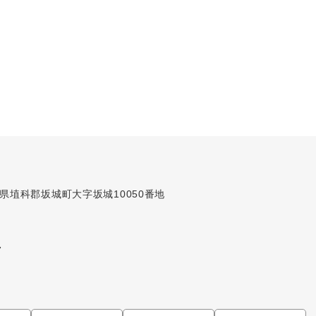
長野県埴科郡坂城町大字坂城10050番地
7