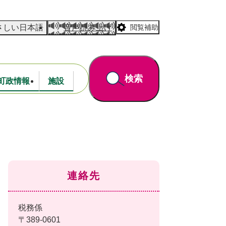
さしい日本語
音声読み上げ
閲覧補助
検索
町政情報
施設
道路・公園
財政
連絡先
税務係
〒389-0601