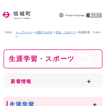
ペ
メニューを飛ばして本文へ
ー
ジ
閲覧補助
Foreign language
の
先
頭
で
トップページ
>
分類でさがす
>
文化・スポーツ
>
生涯学習・スポー
現在地
ツ
す
。
本
生涯学習・スポーツ
文
新着情報
生涯学習