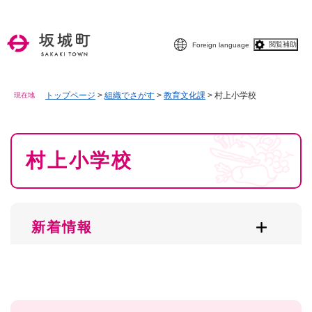
ペ
メニューを飛ばして本文へ
ー
ジ
閲覧補助
Foreign language
の
先
頭
で
トップページ
>
組織でさがす
>
教育文化課
>
村上小学校
現在地
す
。
本
村上小学校
文
新着情報