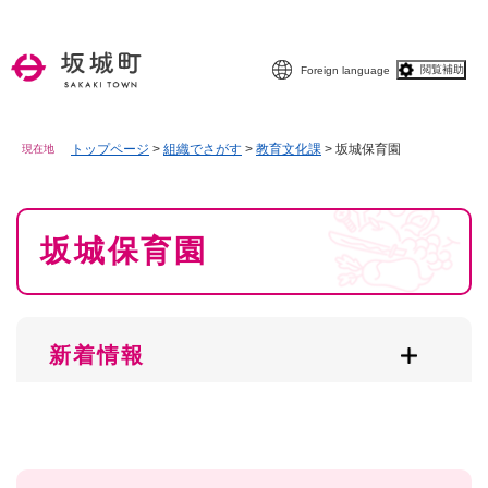
ペ
メニューを飛ばして本文へ
ー
ジ
閲覧補助
Foreign language
の
先
頭
で
トップページ
>
組織でさがす
>
教育文化課
>
坂城保育園
現在地
す
。
本
坂城保育園
文
新着情報