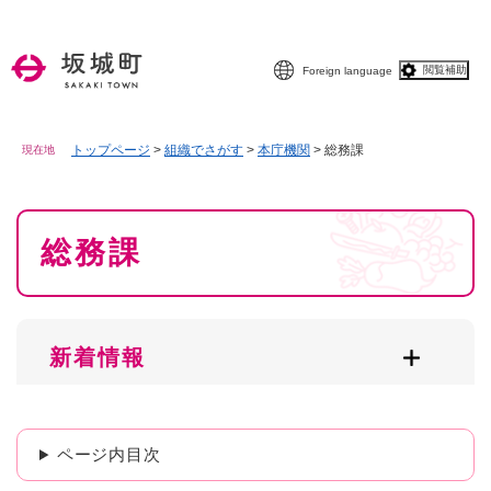
ペ
メニューを飛ばして本文へ
ー
ジ
閲覧補助
Foreign language
の
先
頭
で
トップページ
>
組織でさがす
>
本庁機関
>
総務課
現在地
す
。
本
総務課
文
新着情報
ページ内目次