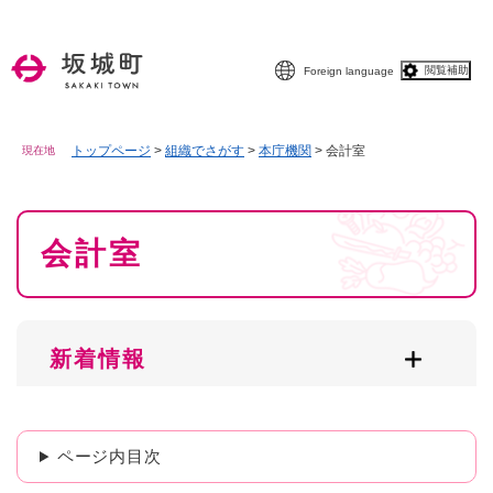
ペ
メニューを飛ばして本文へ
ー
ジ
閲覧補助
Foreign language
の
先
頭
で
トップページ
>
組織でさがす
>
本庁機関
>
会計室
現在地
す
。
本
会計室
文
新着情報
ページ内目次