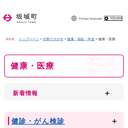
ペ
メニューを飛ばして本文へ
ー
ジ
閲覧補助
Foreign language
の
先
頭
で
トップページ
>
分類でさがす
>
健康・福祉・年金
>
健康・医療
現在地
す
。
本
健康・医療
文
新着情報
健診・がん検診