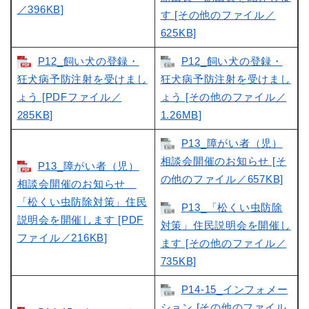
／396KB]
す [その他のファイル／
625KB]
P12_飼い犬の登録・
P12_飼い犬の登録・
狂犬病予防注射を受けまし
狂犬病予防注射を受けまし
ょう [PDFファイル／
ょう [その他のファイル／
285KB]
1.26MB]
P13_障がい者（児）
相談会開催のお知らせ [そ
P13_障がい者（児）
の他のファイル／657KB]
相談会開催のお知らせ
「松くい虫防除対策」住民
P13_「松くい虫防除
説明会を開催します [PDF
対策」住民説明会を開催し
ファイル／216KB]
ます [その他のファイル／
735KB]
P14-15_インフォメー
ション [その他のファイル