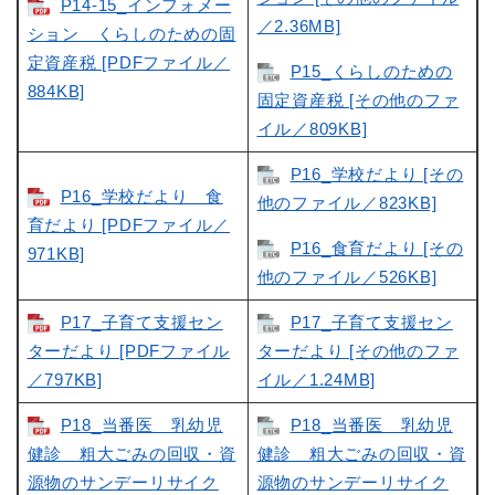
P14-15_インフォメー
／2.36MB]
ション くらしのための固
定資産税 [PDFファイル／
P15_くらしのための
884KB]
固定資産税 [その他のファ
イル／809KB]
P16_学校だより [その
P16_学校だより 食
他のファイル／823KB]
育だより [PDFファイル／
P16_食育だより [その
971KB]
他のファイル／526KB]
P17_子育て支援セン
P17_子育て支援セン
ターだより [PDFファイル
ターだより [その他のファ
／797KB]
イル／1.24MB]
P18_当番医 乳幼児
P18_当番医 乳幼児
健診 粗大ごみの回収・資
健診 粗大ごみの回収・資
源物のサンデーリサイク
源物のサンデーリサイク