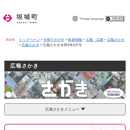
ペ
メニューを飛ばして本文へ
ー
ジ
閲覧補助
Foreign language
の
先
頭
で
トップページ
>
分類でさがす
>
町政情報
>
広報・広聴
>
広報さかき
現在地
>
広報さかき
>
広報さかき令和4年4月号
す
。
広報さかき
広報さかきメニュー
本