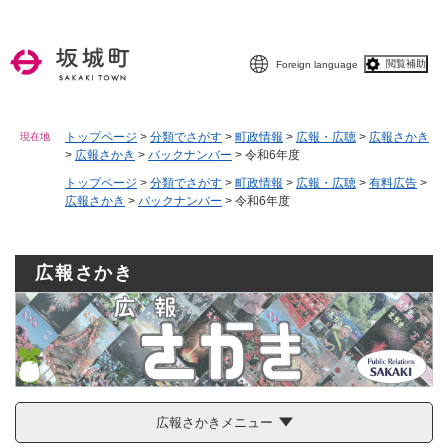
ペ
メニューを飛ばして本文へ
ー
ジ
閲覧補助
Foreign language
の
先
頭
で
トップページ
>
分類でさがす
>
町政情報
>
広報・広聴
>
広報さかき
現在地
>
広報さかき
>
バックナンバー
>
令和6年度
す
。
トップページ
>
分類でさがす
>
町政情報
>
広報・広聴
>
有料広告
>
広報さかき
>
バックナンバー
>
令和6年度
広報さかき
広報さかきメニュー