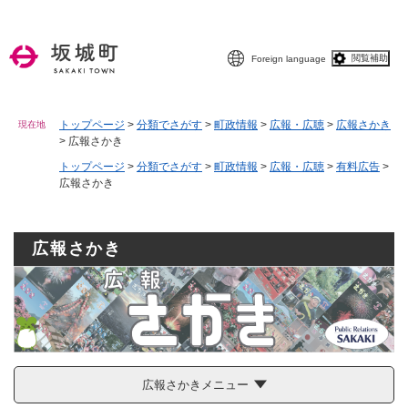
ペ
メニューを飛ばして本文へ
ー
ジ
閲覧補助
Foreign language
の
先
頭
で
トップページ
>
分類でさがす
>
町政情報
>
広報・広聴
>
広報さかき
現在地
>
広報さかき
す
。
トップページ
>
分類でさがす
>
町政情報
>
広報・広聴
>
有料広告
>
広報さかき
広報さかき
広報さかきメニュー