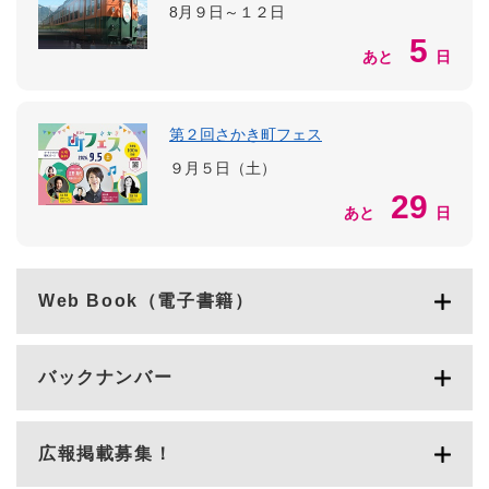
8月９日～１２日
5
あと
日
第２回さかき町フェス
９月５日（土）
29
あと
日
Web Book（電子書籍）
バックナンバー
広報掲載募集！