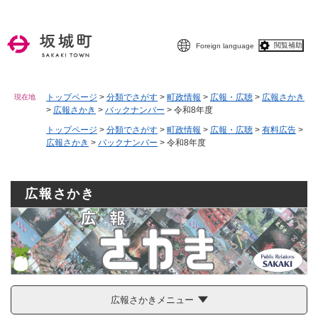
ペ
メニューを飛ばして本文へ
ー
ジ
閲覧補助
Foreign language
の
先
頭
で
トップページ
>
分類でさがす
>
町政情報
>
広報・広聴
>
広報さかき
現在地
>
広報さかき
>
バックナンバー
>
令和8年度
す
。
トップページ
>
分類でさがす
>
町政情報
>
広報・広聴
>
有料広告
>
広報さかき
>
バックナンバー
>
令和8年度
広報さかき
広報さかきメニュー