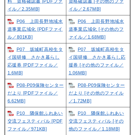
料 資格確認書 [PDFファ
資格確認書 [その他のファ
イル／2.35MB]
イル／2.67MB]
P06 上田長野地域水
P06 上田長野地域水
道事業広域化 [PDFファイ
道事業広域化 [その他のフ
ル／801KB]
ァイル／1.68MB]
P07 坂城町高校生タ
P07 坂城町高校生タ
イ国研修 さかき暮らし
イ国研修 さかき暮らし応
応援券 [PDFファイル／
援券 [その他のファイル／
1.6MB]
1.06MB]
P08-P09保険センター
P08-P09保険センター
だより [PDFファイル／
だより [その他のファイル
6.62MB]
／1.72MB]
P10 隣保館ふれあい
P10 隣保館ふれあい
交流フェスティバル [PDF
交流フェスティバル [その
ファイル／971KB]
他のファイル／1.18MB]