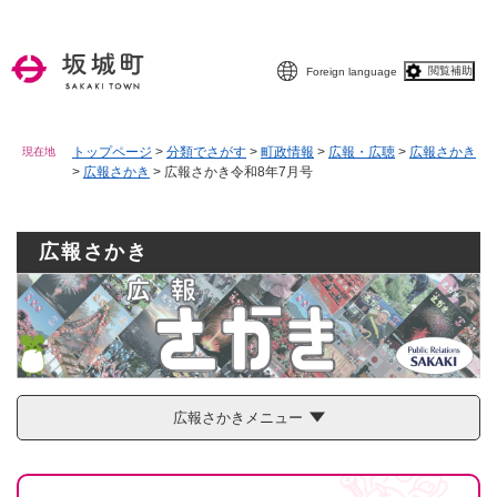
ペ
メニューを飛ばして本文へ
ー
ジ
閲覧補助
Foreign language
の
先
頭
で
トップページ
>
分類でさがす
>
町政情報
>
広報・広聴
>
広報さかき
現在地
>
広報さかき
>
広報さかき令和8年7月号
す
。
広報さかき
広報さかきメニュー
本