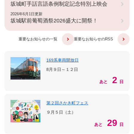
坂城町手話言語条例制定記念特別上映会
2026年6月1日更新
坂城駅前葡萄酒祭2026盛大に開祭！
重要なお知らせの一覧
重要なお知らせのRSS
169系車両開放日
8月９日～１２日
2
あと
日
第２回さかき町フェス
９月５日（土）
29
あと
日