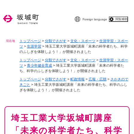
ペ
メニューを飛ばして本文へ
ー
ジ
閲覧補助
Foreign language
の
先
頭
で
トップページ
>
分類でさがす
>
文化・スポーツ
>
生涯学習・スポー
現在地
ツ
>
生涯学習
>
埼玉工業大学坂城町講座「未来の科学者たち、科学
す
のふしぎを体験しよう！」が開催されました
。
トップページ
>
分類でさがす
>
文化・スポーツ
>
生涯学習・スポー
ツ
>
青少年健全育成
>
埼玉工業大学坂城町講座「未来の科学者た
ち、科学のふしぎを体験しよう！」が開催されました
トップページ
>
分類でさがす
>
町政情報
>
広報・広聴
>
さかきので
きごと
>
埼玉工業大学坂城町講座「未来の科学者たち、科学のふし
ぎを体験しよう！」が開催されました
本
埼玉工業大学坂城町講座
文
「未来の科学者たち、科学