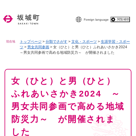
ペ
メニューを飛ばして本文へ
ー
ジ
閲覧補助
Foreign language
の
先
頭
で
トップページ
>
分類でさがす
>
文化・スポーツ
>
生涯学習・スポー
現在地
ツ
>
男女共同参画
>
女（ひと）と男（ひと）ふれあいさかき2024
す
～男女共同参画で高める地域防災力～ が開催されました
。
本
女（ひと）と男（ひと）
文
ふれあいさかき2024 ～
男女共同参画で高める地域
防災力～ が開催されま
した