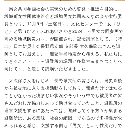
男女共同参画社会の実現のための啓発・推進を目的に、
坂城町女性団体連絡会と坂城男女共同みんなの会が実行委
員となり、11月9日（土曜日）、文化センターで「女（ひ
と）と男（ひと）ふれあいさかき2024 ～男女共同参画で
高める地域防災力～」が開催され、記念講演として、（特
非）日本防災士会長野県支部 支部長 大久保隆志さんを講
師としてお迎えし、「能登半島地震から考える、私たちに
できること・・・～避難所の課題と多様性＆まちづくりへ
向けて～」と題して講演いただきました。
大久保さんをはじめ、長野県支部の皆さんは、発災直後
から被災地に入り支援活動をしており、報道だけでは知る
ことがなかった凄まじい状況やそういう中でも被災者の皆
さんどおしが協力しあって助け合っていたこと、避難所の
運営支援をするにあたっては、避難してくる方々が集まる
避難所は、ある意味「社会の縮図」であるので多様性が求
められると感じ、支援する側も「男女」という性別だけで