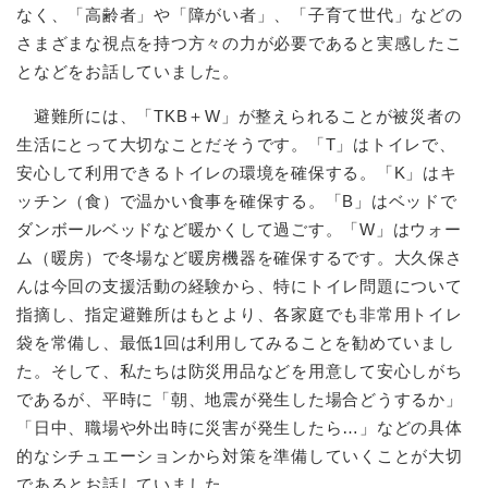
なく、「高齢者」や「障がい者」、「子育て世代」などの
さまざまな視点を持つ方々の力が必要であると実感したこ
となどをお話していました。
避難所には、「TKB＋W」が整えられることが被災者の
生活にとって大切なことだそうです。「T」はトイレで、
安心して利用できるトイレの環境を確保する。「K」はキ
ッチン（食）で温かい食事を確保する。「B」はベッドで
ダンボールベッドなど暖かくして過ごす。「W」はウォー
ム（暖房）で冬場など暖房機器を確保するです。大久保さ
んは今回の支援活動の経験から、特にトイレ問題について
指摘し、指定避難所はもとより、各家庭でも非常用トイレ
袋を常備し、最低1回は利用してみることを勧めていまし
た。そして、私たちは防災用品などを用意して安心しがち
であるが、平時に「朝、地震が発生した場合どうするか」
「日中、職場や外出時に災害が発生したら…」などの具体
的なシチュエーションから対策を準備していくことが大切
であるとお話していました。