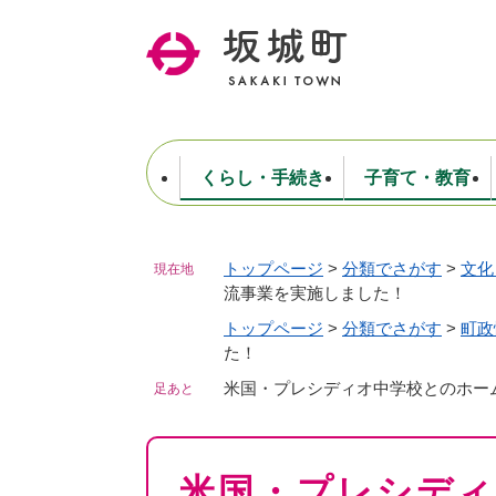
ペ
ー
ジ
の
先
頭
で
くらし・手続き
子育て・教育
す
。
トップページ
>
分類でさがす
>
文化
現在地
住民票・戸籍・証明
妊娠・出産・子育て
健康・医療
商工業
生涯学習・スポーツ
ようこそ町長室へ
公共施設
防災・行政
保育
福祉
農林業
文化
坂城町につ
流事業を実施しました！
税金
人事・採用・職員
ごみ・環境
選挙
トップページ
>
分類でさがす
>
町政
た！
米国・プレシディオ中学校とのホー
足あと
本
米国・プレシデ
文