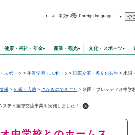
メニューを飛ばして本文へ
本文へ
Foreign language
や
健康・福祉・年金
産業・観光
文化・スポーツ
・スポーツ
>
生涯学習・スポーツ
>
国際交流・多文化共生
>
米国
無線
いて
消防・救急
学校・教育
保険・年金
入札・契約
統計情報
生活環境
観光・特産
広報・広聴
・衛生
上下水道
行政
地域コミュニティ
情報
>
広報・広聴
>
さかきのできごと
>
米国・プレシディオ中学
ムステイ国際交流事業を実施しました！
ィオ中学校とのホームス