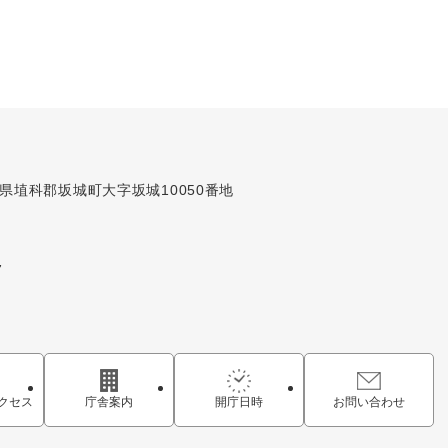
長野県埴科郡坂城町大字坂城10050番地
7
クセス
庁舎案内
開庁日時
お問い合わせ