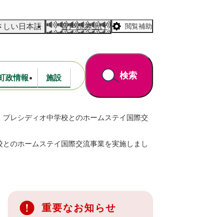
さしい日本語
音声読み上げ
閲覧補助
検索
町政情報
施設
・プレシディオ中学校とのホームステイ国際交
道路・公園
財政
校とのホームステイ国際交流事業を実施しまし
重要なお知らせ