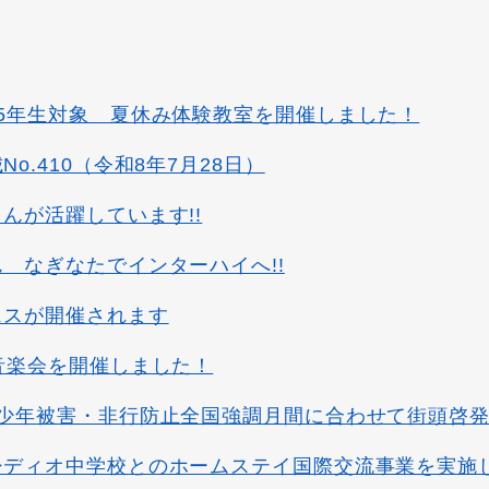
5年生対象 夏休み体験教室を開催しました！
o.410（令和8年7月28日）
んが活躍しています!!
 なぎなたでインターハイへ!!
ェスが開催されます
音楽会を開催しました！
青少年被害・非行防止全国強調月間に合わせて街頭啓
シディオ中学校とのホームステイ国際交流事業を実施