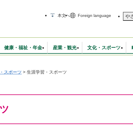
メニューを飛ばして本文へ
本文へ
Foreign language
や
健康・福祉・年金
産業・観光
文化・スポーツ
・スポーツ
>
生涯学習・スポーツ
無線
いて
消防・救急
学校・教育
保険・年金
入札・契約
統計情報
生活環境
観光・特産
広報・広聴
・衛生
上下水道
行政
地域コミュニティ
ツ