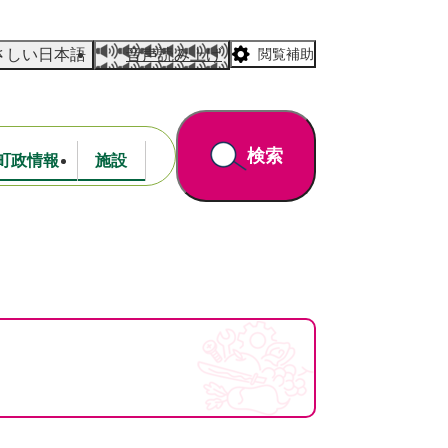
さしい日本語
音声読み上げ
閲覧補助
検索
町政情報
施設
道路・公園
財政