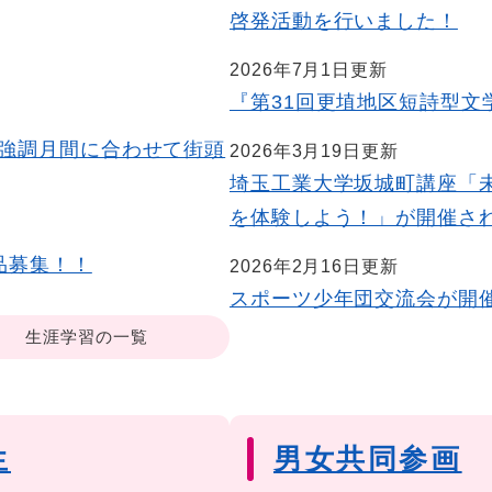
啓発活動を行いました！
2026年7月1日更新
『第31回更埴地区短詩型文
国強調月間に合わせて街頭
2026年3月19日更新
埼玉工業大学坂城町講座「
を体験しよう！」が開催さ
品募集！！
2026年2月16日更新
スポーツ少年団交流会が開催
生涯学習の一覧
生
男女共同参画