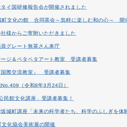
生タイ国研修報告会が開催されました
坂城町文化の館 合同茶会～気軽に楽しむ和の心～ 開
会社様からご寄附いただきました
議員グレート無茶さん来庁
サージ＆ペタペタアート教室 受講者募集
『国際交流教室』 受講者募集
o.409（令和8年3月24日）
「公民館文化講座」受講者募集！
学坂城町講座「未来の科学者たち、科学のふしぎを体
町文化協会美術展の開催