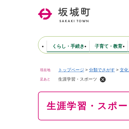
ペ
ー
ジ
の
先
頭
で
くらし・手続き
子育て・教育
す
。
トップページ
>
分類でさがす
>
文化
現在地
住民票・戸籍・証明
妊娠・出産・子育て
健康・医療
商工業
生涯学習・スポーツ
ようこそ町長室へ
公共施設
防災・行政
保育
福祉
農林業
文化
坂城町につ
税金
人事・採用・職員
生涯学習・スポーツ
ごみ・環境
選挙
足あと
本
生涯学習・スポー
文