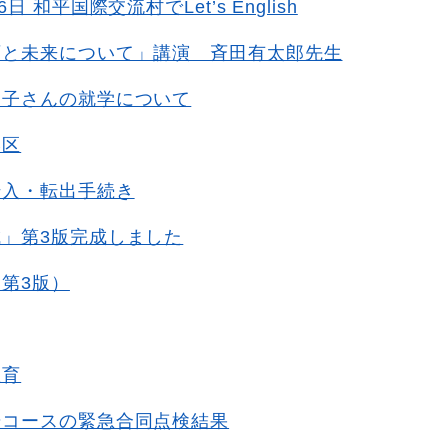
日 和平国際交流村でLet’s English
育と未来について」講演 斉田有太郎先生
お子さんの就学について
学区
転入・転出手続き
」第3版完成しました
第3版）
教育
歩コースの緊急合同点検結果