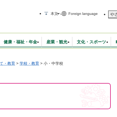
メニューを飛ばして本文へ
本文へ
Foreign language
や
健康・福祉・年金
産業・観光
文化・スポーツ
て・教育
>
学校・教育
>
小・中学校
無線
いて
消防・救急
学校・教育
保険・年金
入札・契約
統計情報
生活環境
観光・特産
広報・広聴
・衛生
上下水道
行政
地域コミュニティ