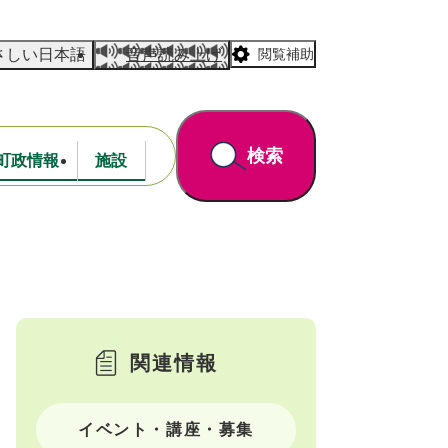
さしい日本語
音声読み上げ
閲覧補助
検索
町政情報
施設
道路・公園
財政
関連情報
イベント・講座・募集