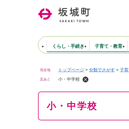
ペ
ー
ジ
の
先
頭
で
くらし・手続き
子育て・教育
す
。
トップページ
>
分類でさがす
>
子育
現在地
住民票・戸籍・証明
妊娠・出産・子育て
健康・医療
商工業
生涯学習・スポーツ
ようこそ町長室へ
公共施設
防災・行政
保育
福祉
農林業
文化
坂城町につ
税金
人事・採用・職員
小・中学校
ごみ・環境
選挙
足あと
本
小・中学校
文