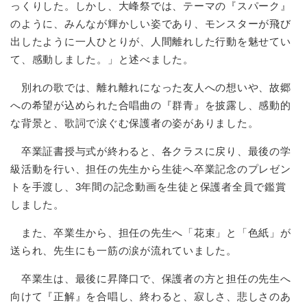
っくりした。しかし、大峰祭では、テーマの『スパーク』
のように、みんなが輝かしい姿であり、モンスターが飛び
出したように一人ひとりが、人間離れした行動を魅せてい
て、感動しました。」と述べました。
別れの歌では、離れ離れになった友人への想いや、故郷
への希望が込められた合唱曲の『群青』を披露し、感動的
な背景と、歌詞で涙ぐむ保護者の姿がありました。
卒業証書授与式が終わると、各クラスに戻り、最後の学
級活動を行い、担任の先生から生徒へ卒業記念のプレゼン
トを手渡し、3年間の記念動画を生徒と保護者全員で鑑賞
しました。
また、卒業生から、担任の先生へ「花束」と「色紙」が
送られ、先生にも一筋の涙が流れていました。
卒業生は、最後に昇降口で、保護者の方と担任の先生へ
向けて『正解』を合唱し、終わると、寂しさ、悲しさのあ