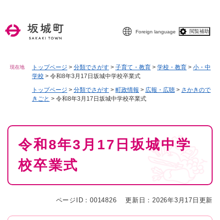
ペ
メニューを飛ばして本文へ
ー
ジ
閲覧補助
Foreign language
の
先
頭
で
トップページ
>
分類でさがす
>
子育て・教育
>
学校・教育
>
小・中
現在地
学校
>
令和8年3月17日坂城中学校卒業式
す
。
トップページ
>
分類でさがす
>
町政情報
>
広報・広聴
>
さかきので
きごと
>
令和8年3月17日坂城中学校卒業式
本
令和8年3月17日坂城中学
文
校卒業式
ページID：0014826
更新日：2026年3月17日更新