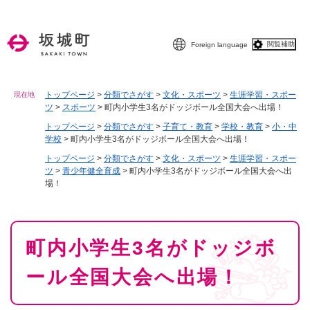
ペ
メニューを飛ばして本文へ
ー
ジ
閲覧補助
Foreign language
の
先
頭
で
トップページ
>
分類でさがす
>
文化・スポーツ
>
生涯学習・スポー
現在地
ツ
>
スポーツ
>
町内小学生3名がドッジボール全国大会へ出場！
す
。
トップページ
>
分類でさがす
>
子育て・教育
>
学校・教育
>
小・中
学校
>
町内小学生3名がドッジボール全国大会へ出場！
トップページ
>
分類でさがす
>
文化・スポーツ
>
生涯学習・スポー
ツ
>
青少年健全育成
>
町内小学生3名がドッジボール全国大会へ出
場！
本
町内小学生3名がドッジボ
文
ール全国大会へ出場！