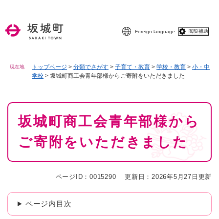
ペ
メニューを飛ばして本文へ
ー
ジ
閲覧補助
Foreign language
の
先
頭
で
トップページ
>
分類でさがす
>
子育て・教育
>
学校・教育
>
小・中
現在地
学校
>
坂城町商工会青年部様からご寄附をいただきました
す
。
本
坂城町商工会青年部様から
文
ご寄附をいただきました
ページID：0015290
更新日：2026年5月27日更新
ページ内目次