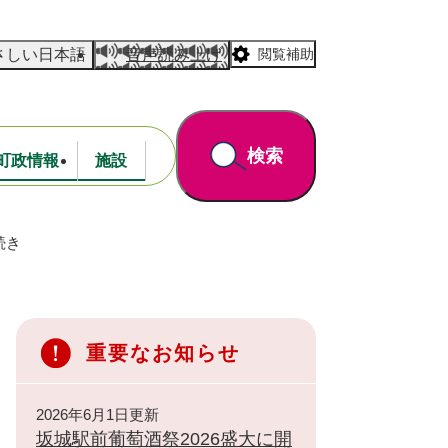
さしい日本語
音声読み上げ
閲覧補助
検索
町政情報
施設
続き
道路・公園
財政
重要なお知らせ
2026年6月1日更新
坂城駅前葡萄酒祭2026盛大に開