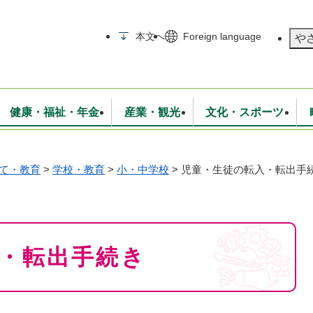
メニューを飛ばして本文へ
本文へ
Foreign language
や
健康・福祉・年金
産業・観光
文化・スポーツ
て・教育
>
学校・教育
>
小・中学校
>
児童・生徒の転入・転出手
無線
いて
消防・救急
学校・教育
保険・年金
入札・契約
統計情報
生活環境
観光・特産
広報・広聴
・衛生
上下水道
行政
地域コミュニティ
・転出手続き