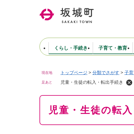
ペ
ー
ジ
の
先
頭
で
くらし・手続き
子育て・教育
す
。
トップページ
>
分類でさがす
>
子育
現在地
住民票・戸籍・証明
妊娠・出産・子育て
健康・医療
商工業
生涯学習・スポーツ
ようこそ町長室へ
公共施設
防災・行政
保育
福祉
農林業
文化
坂城町につ
税金
人事・採用・職員
児童・生徒の転入・転出手続き
ごみ・環境
選挙
足あと
本
児童・生徒の転入
文