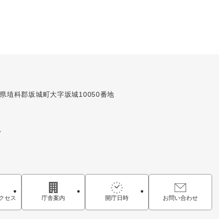
長野県埴科郡坂城町大字坂城10050番地
7
クセス
庁舎案内
開庁日時
お問い合わせ