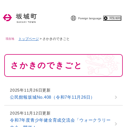
ペ
メニューを飛ばして本文へ
ー
ジ
閲覧補助
Foreign language
の
先
頭
で
トップページ
>
さかきのできごと
現在地
す
。
本
さかきのできごと
文
2025年11月26日更新
公民館報坂城No.408（令和7年11月26日）
2025年11月12日更新
令和7年度青少年健全育成交流会「ウォークラリー