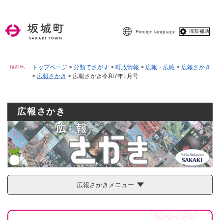
ペ
メニューを飛ばして本文へ
ー
ジ
閲覧補助
Foreign language
の
先
頭
で
トップページ
>
分類でさがす
>
町政情報
>
広報・広聴
>
広報さかき
現在地
>
広報さかき
>
広報さかき令和7年1月号
す
。
広報さかき
広報さかきメニュー
本