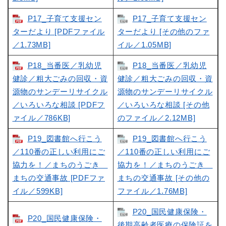
P17_子育て支援セン
P17_子育て支援セン
ターだより [PDFファイル
ターだより [その他のファ
／1.73MB]
イル／1.05MB]
P18_当番医／乳幼児
P18_当番医／乳幼児
健診／粗大ごみの回収・資
健診／粗大ごみの回収・資
源物のサンデーリサイクル
源物のサンデーリサイクル
／いろいろな相談 [PDFフ
／いろいろな相談 [その他
ァイル／786KB]
のファイル／2.12MB]
P19_図書館へ行こう
P19_図書館へ行こう
／110番の正しい利用にご
／110番の正しい利用にご
協力を！／まちのうごき
協力を！／まちのうごき
まちの交通事故 [PDFファ
まちの交通事故 [その他の
イル／599KB]
ファイル／1.76MB]
P20_国民健康保険・
P20_国民健康保険・
後期高齢者医療の保険証を