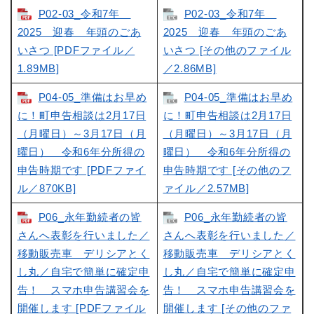
P02-03_令和7年
P02-03_令和7年
2025 迎春 年頭のごあ
2025 迎春 年頭のごあ
いさつ [PDFファイル／
いさつ [その他のファイル
1.89MB]
／2.86MB]
P04-05_準備はお早め
P04-05_準備はお早め
に！町申告相談は2月17日
に！町申告相談は2月17日
（月曜日）～3月17日（月
（月曜日）～3月17日（月
曜日） 令和6年分所得の
曜日） 令和6年分所得の
申告時期です [PDFファイ
申告時期です [その他のフ
ル／870KB]
ァイル／2.57MB]
P06_永年勤続者の皆
P06_永年勤続者の皆
さんへ表彰を行いました／
さんへ表彰を行いました／
移動販売車 デリシアとく
移動販売車 デリシアとく
し丸／自宅で簡単に確定申
し丸／自宅で簡単に確定申
告！ スマホ申告講習会を
告！ スマホ申告講習会を
開催します [PDFファイル
開催します [その他のファ