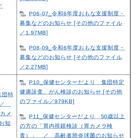
／
P06-07_令和6年度おもな支援制度・
募集などのお知らせ [その他のファイル
／1.97MB]
P08-09_令和6年度おもな支援制度・
募集などのお知らせ [その他のファイル
／2.27MB]
P10_保健センターだより 集団特定
健康診査、がん検診のお知らせ [その他
集団特
のファイル／979KB]
 ／
胃カメ
P11_保健センターだより 50歳以上
お知
の方の「胃内視鏡検診（胃カメラ検
査）」 ／ 高齢者肺炎球菌のお知らせ