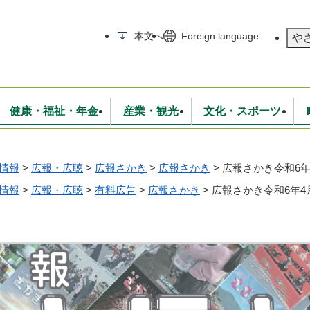
メニューを飛ばして本文へ
本文へ
Foreign language
や
健康・福祉・年金
産業・観光
文化・スポーツ
情報
>
広報・広聴
>
広報さかき
>
広報さかき
>
広報さかき令和6年
無線
いて
消防・救急
学校・教育
保険・年金
入札・契約
統計情報
生活環境
観光・特産
広報・広聴
・衛生
情報
>
広報・広聴
上下水道
行政
>
有料広告
>
広報さかき
>
地域コミュニティ
広報さかき令和6年4