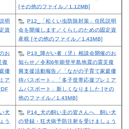
[その他のファイル／1.12MB]
民説明
P12_「松くい虫防除対策」住民説明
定資
会を開催します／くらしのための固定資
産税 [その他のファイル／1.43MB]
催のお
P13_障がい者（児）相談会開催のお
災復
知らせ／令和6年能登半島地震の震災復
庭優
興支援活動報告／「ながの子育て家庭優
ミア
待パスポート」「多子世帯応援プレミア
DF
ムパスポート」新しくなりました [その
他のファイル／1.43MB]
飼い犬
P14_犬の飼い主の皆さんへ 飼い犬
ょう
の登録・狂犬病予防注射を受けましょう