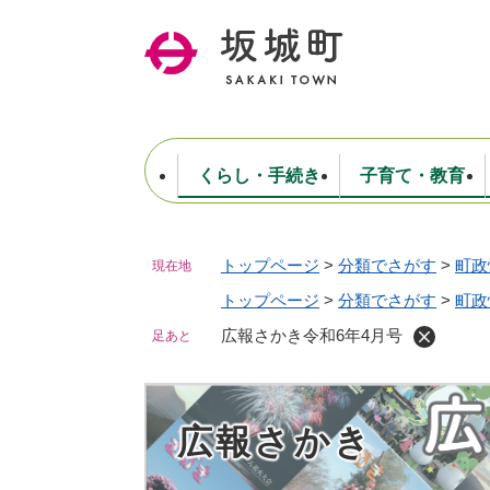
ペ
ー
ジ
の
先
頭
で
くらし・手続き
子育て・教育
す
。
トップページ
>
分類でさがす
>
町政
現在地
住民票・戸籍・証明
妊娠・出産・子育て
健康・医療
商工業
生涯学習・スポーツ
ようこそ町長室へ
公共施設
防災・行政
保育
福祉
農林業
文化
坂城町につ
税金
人事・採用・職員
トップページ
>
分類でさがす
ごみ・環境
選挙
>
町政
広報さかき令和6年4月号
足あと
広報さかき