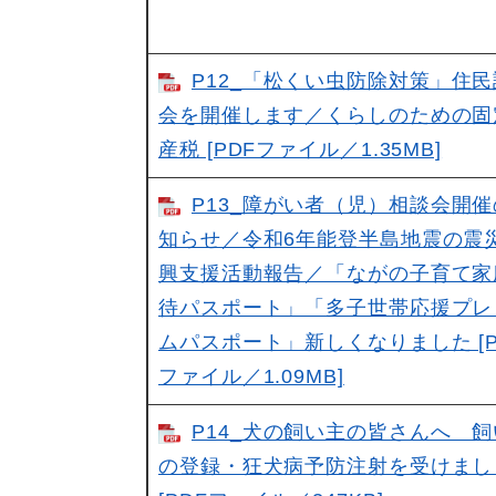
P12_「松くい虫防除対策」住
会を開催します／くらしのための固
産税 [PDFファイル／1.35MB]
P13_障がい者（児）相談会開
知らせ／令和6年能登半島地震の震
興支援活動報告／「ながの子育て家
待パスポート」「多子世帯応援プレ
ムパスポート」新しくなりました [P
ファイル／1.09MB]
P14_犬の飼い主の皆さんへ 
の登録・狂犬病予防注射を受けまし