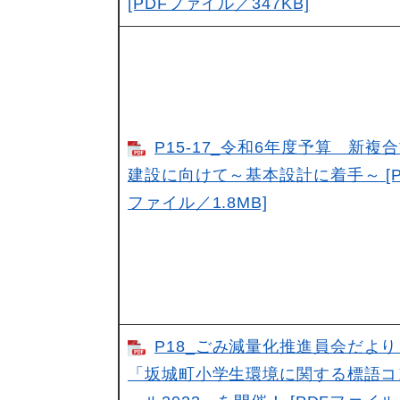
[PDFファイル／347KB]
P15-17_令和6年度予算 新複
建設に向けて～基本設計に着手～ [P
ファイル／1.8MB]
P18_ごみ減量化推進員会だよ
「坂城町小学生環境に関する標語コ