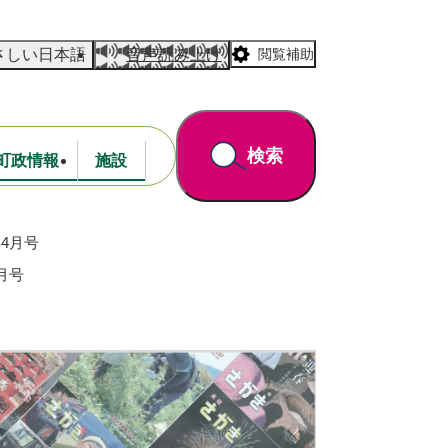
さしい日本語
音声読み上げ
閲覧補助
検索
町政情報
施設
4月号
道路・公園
財政
月号