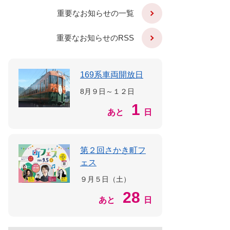
重要なお知らせの一覧
重要なお知らせのRSS
169系車両開放日
8月９日～１２日
1
あと
日
第２回さかき町フ
ェス
９月５日（土）
28
あと
日