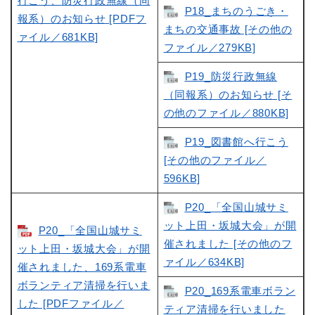
行こう、防災行政無線（同
P18_まちのうごき・
報系）のお知らせ [PDFフ
まちの交通事故 [その他の
ァイル／681KB]
ファイル／279KB]
P19_防災行政無線
（同報系）のお知らせ [そ
の他のファイル／880KB]
P19_図書館へ行こう
[その他のファイル／
596KB]
P20_「全国山城サミ
ット上田・坂城大会」が開
P20_「全国山城サミ
催されました [その他のフ
ット上田・坂城大会」が開
ァイル／634KB]
催されました、169系電車
ボランティア清掃を行いま
P20_169系電車ボラン
した [PDFファイル／
ティア清掃を行いました