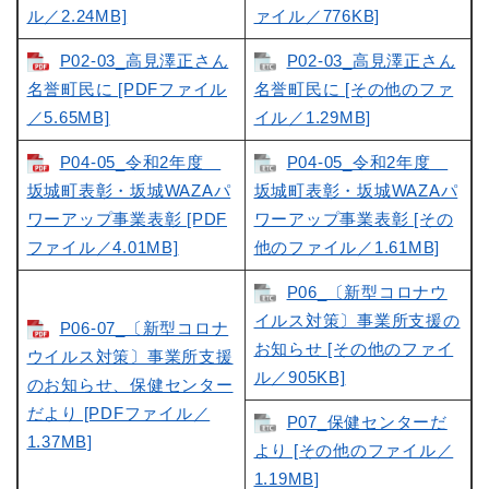
ル／2.24MB]
ァイル／776KB]
P02-03_高見澤正さん
P02-03_高見澤正さん
名誉町民に [PDFファイル
名誉町民に [その他のファ
／5.65MB]
イル／1.29MB]
P04-05_令和2年度
P04-05_令和2年度
坂城町表彰・坂城WAZAパ
坂城町表彰・坂城WAZAパ
ワーアップ事業表彰 [PDF
ワーアップ事業表彰 [その
ファイル／4.01MB]
他のファイル／1.61MB]
P06_〔新型コロナウ
イルス対策〕事業所支援の
P06-07_〔新型コロナ
お知らせ [その他のファイ
ウイルス対策〕事業所支援
ル／905KB]
のお知らせ、保健センター
だより [PDFファイル／
P07_保健センターだ
1.37MB]
より [その他のファイル／
1.19MB]