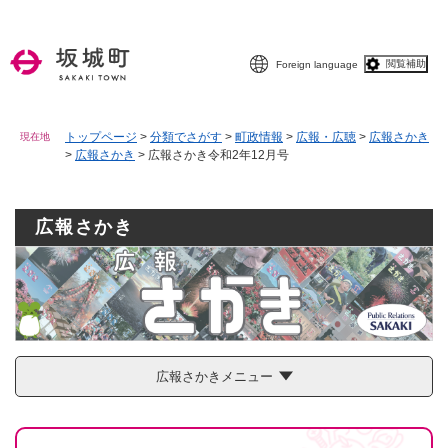
ペ
メニューを飛ばして本文へ
ー
ジ
閲覧補助
Foreign language
の
先
頭
で
トップページ
>
分類でさがす
>
町政情報
>
広報・広聴
>
広報さかき
現在地
>
広報さかき
>
広報さかき令和2年12月号
す
。
広報さかき
広報さかきメニュー
本