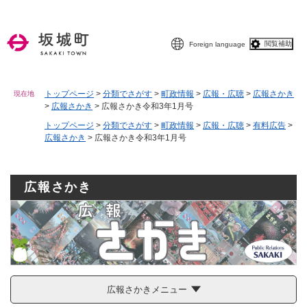
ペ
メニューを飛ばして本文へ
ー
ジ
閲覧補助
Foreign language
の
先
頭
で
トップページ
>
分類でさがす
>
町政情報
>
広報・広聴
>
広報さかき
現在地
>
広報さかき
>
広報さかき令和3年1月号
す
。
トップページ
>
分類でさがす
>
町政情報
>
広報・広聴
>
有料広告
>
広報さかき
>
広報さかき令和3年1月号
広報さかき
広報さかきメニュー