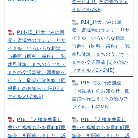
ターだより [その他のファ
イル／977KB]
P14_粗大ごみの回
収・資源物のサンデーリサ
P14-15_粗大ごみの回
イクル、いろいろな相談、
収・資源物のサンデーリサ
当番医（医科・歯科）、乳
イクル、いろいろな相談、
幼児健診、まちのうごき・
当番医（医科・歯科）、乳
まちの交通事故 [その他の
幼児健診、まちのうごき・
ファイル／2.42MB]
まちの交通事故、図書館へ
行こう、防災行政無線（同
P15_防災行政無線
報系）のお知らせ [PDFフ
（同報系）のお知らせ、図
ァイル／679KB]
書館へ行こう [その他のフ
ァイル／1.43MB]
P16_「人権を尊重し
P16_「人権を尊重し
豊かな福祉の心を育む町民
豊かな福祉の心を育む町民
集会」を開催しました、坂
集会」を開催しました、坂