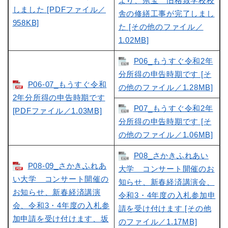
より、県宝 旧格致学校校
しました [PDFファイル／
舎の修繕工事が完了しまし
958KB]
た [その他のファイル／
1.02MB]
P06_もうすぐ令和2年
分所得の申告時期です [そ
P06-07_もうすぐ令和
の他のファイル／1.28MB]
2年分所得の申告時期です
P07_もうすぐ令和2年
[PDFファイル／1.03MB]
分所得の申告時期です [そ
の他のファイル／1.06MB]
P08_さかきふれあい
P08-09_さかきふれあ
大学 コンサート開催のお
い大学 コンサート開催の
知らせ、新春経済講演会、
お知らせ、新春経済講演
令和3・4年度の入札参加申
会、令和3・4年度の入札参
請を受け付けます [その他
加申請を受け付けます、坂
のファイル／1.17MB]