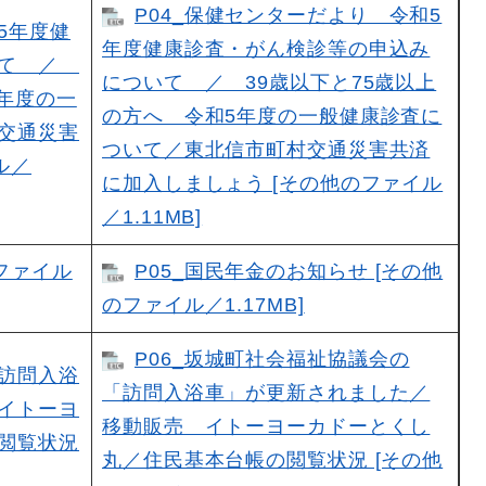
P04_保健センターだより 令和5
5年度健
年度健康診査・がん検診等の申込み
いて ／
について ／ 39歳以下と75歳以上
5年度の一
の方へ 令和5年度の一般健康診査に
交通災害
ついて／東北信市町村交通災害共済
ル／
に加入しましょう [その他のファイル
／1.11MB]
Fファイル
P05_国民年金のお知らせ [その他
のファイル／1.17MB]
P06_坂城町社会福祉協議会の
「訪問入浴
「訪問入浴車」が更新されました／
イトーヨ
移動販売 イトーヨーカドーとくし
閲覧状況
丸／住民基本台帳の閲覧状況 [その他