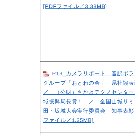
[PDFファイル／3.38MB]
P13_カメラリポート 音訳ボ
グループ「おとわの会」 県社協
／ （公財）さかきテクノセンター
域振興局長賞！ ／ 全国山城サミ
田・坂城大会実行委員会 知事表彰！ 
ファイル／1.35MB]