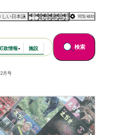
さしい日本語
音声読み上げ
閲覧補助
検索
町政情報
施設
2月号
道路・公園
財政