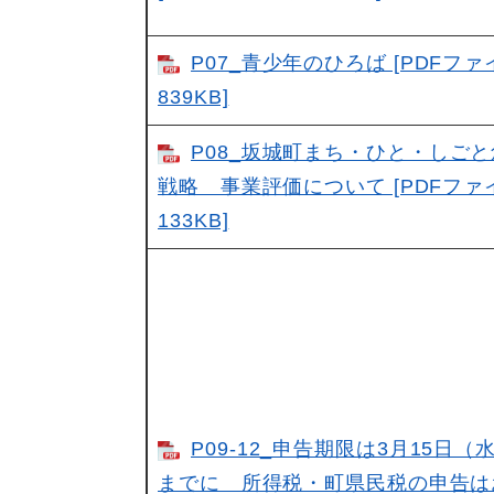
P07_青少年のひろば [PDFフ
839KB]
P08_坂城町まち・ひと・しご
戦略 事業評価について [PDFファ
133KB]
P09-12_申告期限は3月15日（
までに 所得税・町県民税の申告は