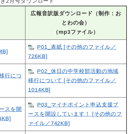
き2月号ダウンロード
広報音訳版ダウンロード（制作：お
とわの会）
（mp3ファイル）
P01_表紙 [その他のファイル／
MB]
726KB]
P02_休日の中学校部活動の地域
域移行につ
移行について [その他のファイル／
1014KB]
P03_マイナポイント申込支援ブ
ブースを開
ースを開設しています！ [その他のフ
KB]
ァイル／742KB]