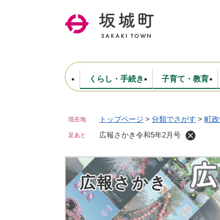
ペ
ー
ジ
の
先
頭
で
くらし・手続き
子育て・教育
す
。
トップページ
>
分類でさがす
>
町政
現在地
住民票・戸籍・証明
妊娠・出産・子育て
健康・医療
商工業
生涯学習・スポーツ
ようこそ町長室へ
公共施設
防災・行政
保育
福祉
農林業
文化
坂城町につ
税金
人事・採用・職員
広報さかき令和5年2月号
ごみ・環境
選挙
足あと
広報さかき