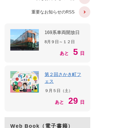
重要なお知らせのRSS
169系車両開放日
8月９日～１２日
5
あと
日
第２回さかき町フ
ェス
９月５日（土）
29
あと
日
Web Book（電子書籍）