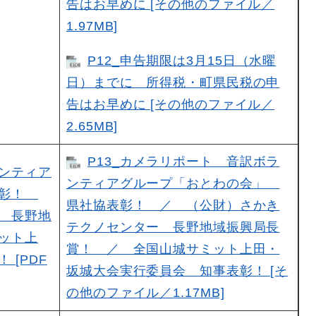
告はお早めに [その他のファイル／
1.97MB]
P12_申告期限は3月15日（水曜
日）までに 所得税・町県民税の申
告はお早めに [その他のファイル／
2.65MB]
P13_カメラリポート 音訳ボラ
ランティア
ンティアグループ「おとわの会」
表彰！
県社協表彰！ ／ （公財）さかき
 長野地
テクノセンター 長野地域振興局長
ット上
賞！ ／ 全国山城サミット上田・
[PDF
坂城大会実行委員会 知事表彰！ [そ
の他のファイル／1.17MB]