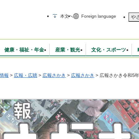
メニューを飛ばして本文へ
本文へ
Foreign language
や
健康・福祉・年金
産業・観光
文化・スポーツ
情報
>
広報・広聴
>
広報さかき
>
広報さかき
>
広報さかき令和5年
無線
いて
消防・救急
学校・教育
保険・年金
入札・契約
統計情報
生活環境
観光・特産
広報・広聴
・衛生
上下水道
行政
地域コミュニティ