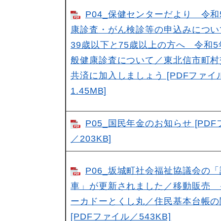
P04_保健センターだより 令和
康診査・がん検診等の申込みにつ
39歳以下と75歳以上の方へ 令和
般健康診査について／東北信市町村
共済に加入しましょう [PDFファイ
1.45MB]
P05_国民年金のお知らせ [PD
／203KB]
P06_坂城町社会福祉協議会の
車」が更新されました／移動販売 
ーカドーとくし丸／住民基本台帳の
[PDFファイル／543KB]