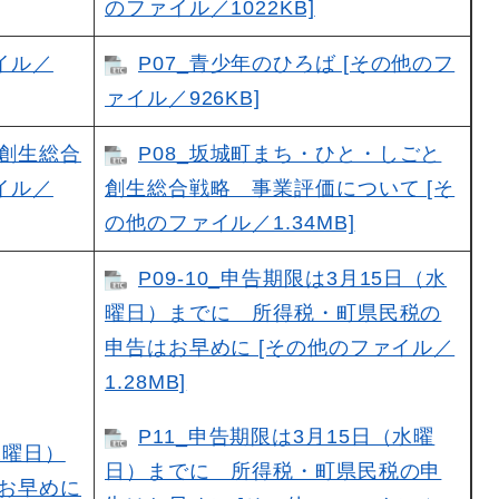
のファイル／1022KB]
ァイル／
P07_青少年のひろば [その他のフ
ァイル／926KB]
と創生総合
P08_坂城町まち・ひと・しごと
イル／
創生総合戦略 事業評価について [そ
の他のファイル／1.34MB]
P09-10_申告期限は3月15日（水
曜日）までに 所得税・町県民税の
申告はお早めに [その他のファイル／
1.28MB]
P11_申告期限は3月15日（水曜
水曜日）
日）までに 所得税・町県民税の申
お早めに