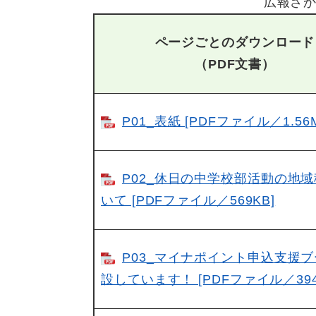
広報さか
ページごとのダウンロード
（PDF文書）
P01_表紙 [PDFファイル／1.56
P02_休日の中学校部活動の地
いて [PDFファイル／569KB]
P03_マイナポイント申込支援
設しています！ [PDFファイル／394