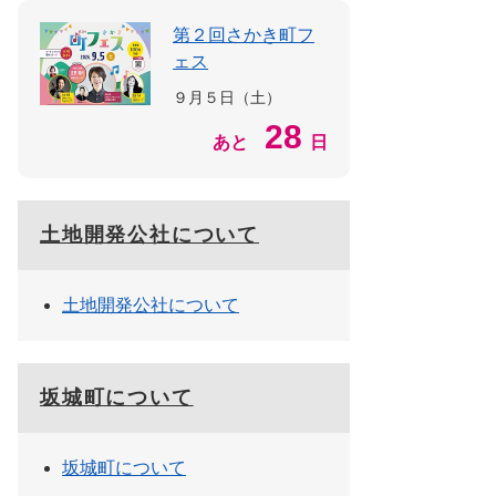
第２回さかき町フ
ェス
９月５日（土）
28
あと
日
土地開発公社について
土地開発公社について
坂城町について
坂城町について