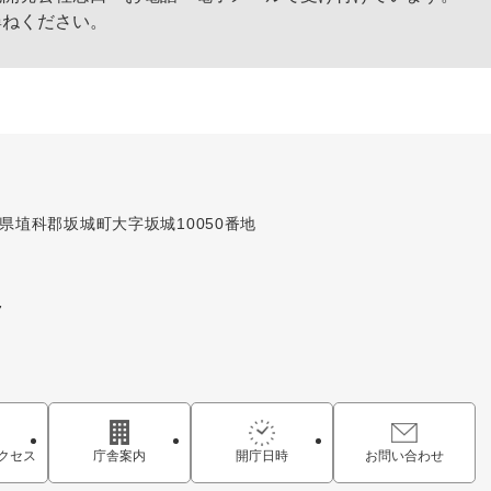
ねください。
長野県埴科郡坂城町大字坂城10050番地
7
クセス
庁舎案内
開庁日時
お問い合わせ