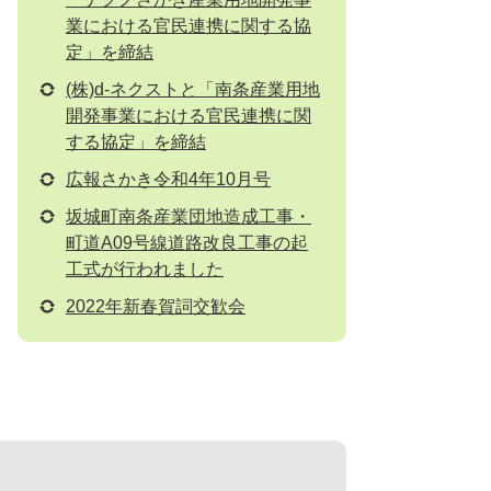
業における官民連携に関する協
定」を締結
(株)d-ネクストと「南条産業用地
開発事業における官民連携に関
する協定」を締結
広報さかき令和4年10月号
坂城町南条産業団地造成工事・
町道A09号線道路改良工事の起
工式が行われました
2022年新春賀詞交歓会