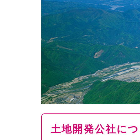
本
土地開発公社につ
文