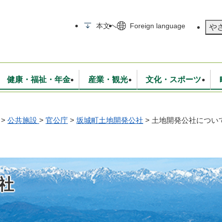
メニューを飛ばして本文へ
本文へ
Foreign language
や
健康・福祉・年金
産業・観光
文化・スポーツ
>
公共施設
>
官公庁
>
坂城町土地開発公社
>
土地開発公社につい
無線
いて
消防・救急
学校・教育
保険・年金
入札・契約
統計情報
生活環境
観光・特産
広報・広聴
・衛生
上下水道
行政
地域コミュニティ
社