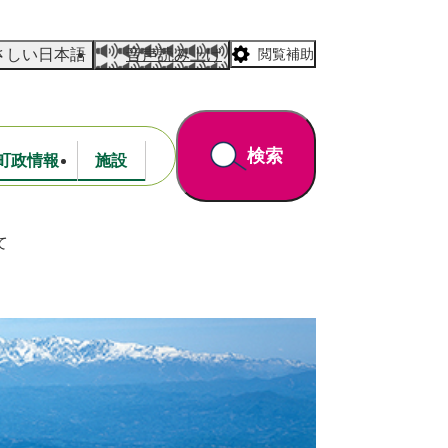
さしい日本語
音声読み上げ
閲覧補助
検索
町政情報
施設
て
道路・公園
財政