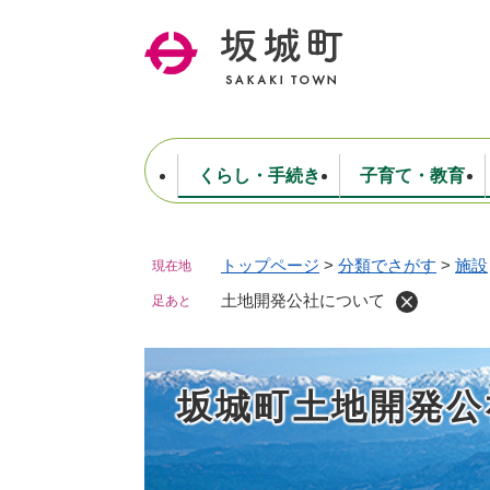
ペ
ー
ジ
の
先
頭
で
くらし・手続き
子育て・教育
す
。
トップページ
>
分類でさがす
>
施設
現在地
住民票・戸籍・証明
妊娠・出産・子育て
健康・医療
商工業
生涯学習・スポーツ
ようこそ町長室へ
公共施設
防災・行政
保育
福祉
農林業
文化
坂城町につ
税金
人事・採用・職員
土地開発公社について
ごみ・環境
選挙
足あと
坂城町土地開発公