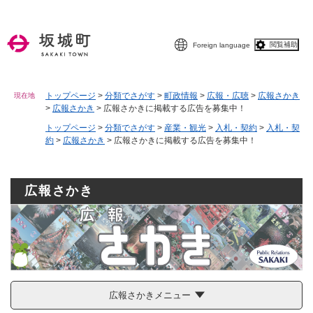
ペ
メニューを飛ばして本文へ
ー
ジ
閲覧補助
Foreign language
の
先
頭
で
トップページ
>
分類でさがす
>
町政情報
>
広報・広聴
>
広報さかき
現在地
>
広報さかき
>
広報さかきに掲載する広告を募集中！
す
。
トップページ
>
分類でさがす
>
産業・観光
>
入札・契約
>
入札・契
約
>
広報さかき
>
広報さかきに掲載する広告を募集中！
広報さかき
広報さかきメニュー