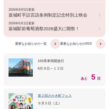
2026年8月5日更新
坂城町手話言語条例制定記念特別上映会
2026年6月1日更新
坂城駅前葡萄酒祭2026盛大に開祭！
重要なお知らせの一覧
重要なお知らせのRSS
169系車両開放日
8月９日～１２日
5
あと
日
第２回さかき町フェス
９月５日（土）