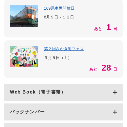
169系車両開放日
8月９日～１２日
1
あと
日
第２回さかき町フェス
９月５日（土）
28
あと
日
Web Book（電子書籍）
バックナンバー