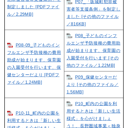
P07_「坂城町犯罪被
制定しました [PDFファイ
害者等支援条例」を制定し
ル／2.29MB]
ました [その他のファイル
／816KB]
P08_子どものインフ
ルエンザ予防接種の費用助
P08-09_子どものイン
成が始まります、保育園の
フルエンザ予防接種の費用
入園受付を行います [その
助成が始まります、保育園
他のファイル／1.22MB]
の入園受付を行います、保
健センターだより [PDFフ
P09_保健センターだ
ァイル／1.24MB]
より [その他のファイル／
1.56MB]
P10_町内の公園を利
用するときは「新しい生活
P10-11_町内の公園を
様式」を心がけましょ
利用するときは「新しい生
う！、長野圏域事業＜独身
活様式」を心がけましょ