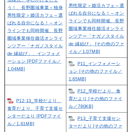
男性限定＞婚活カフェ～選
う！、長野圏域事業＜独身
ばれる自分になる！～オン
男性限定＞婚活カフェ～選
ラインでも同時開催、長野
ばれる自分になる！～オン
圏域事業移住婚活オンライ
ラインでも同時開催、長野
ンツアー「ナガノスタイル
圏域事業移住婚活オンライ
de 縁結び」 [その他のファ
ンツアー「ナガノスタイル
イル／1.07MB]
de 縁結び」、インフォメ
ーション [PDFファイル／
P11_インフォメーシ
1.04MB]
ョン [その他のファイル／
1.65MB]
P12_学校だより、食
育だより [その他のファイ
P12-13_学校だより、
ル／780KB]
食育だより、子育て支援セ
ンターだより [PDFファイ
P13_子育て支援セン
ル／1.61MB]
ターだより [その他のファ