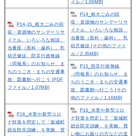
イル／1.06MB]
P14_粗大ごみの回
収・資源物のサンデーリサ
P14-15_粗大ごみの回
イクル、いろいろな相談、
収・資源物のサンデーリサ
当番医（医科・歯科）、乳
イクル、いろいろな相談、
幼児健診 [その他のファイ
当番医（医科・歯科）、乳
ル／2.35MB]
幼児健診、防災行政無線
（同報系）のお知らせ、ま
P15_防災行政無線
ちのうごき・まちの交通事
（同報系）のお知らせ、ま
故、図書館へ行こう [PDF
ちのうごき・まちの交通事
ファイル／1.07MB]
故、図書館へ行こう [その
他のファイル／1.16MB]
P16_水害や新型コロ
P16_水害や新型コロ
ナ対策を想定して「坂城町
ナ対策を想定して「坂城町
総合防災訓練」を実施、買
総合防災訓練」を実施、買
い物にお困りの方などの支