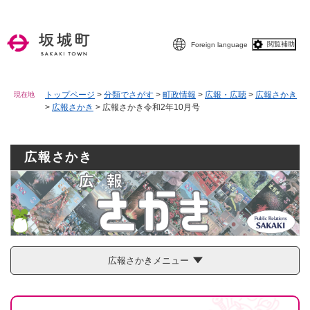
ペ
メニューを飛ばして本文へ
ー
ジ
閲覧補助
Foreign language
の
先
頭
で
トップページ
>
分類でさがす
>
町政情報
>
広報・広聴
>
広報さかき
現在地
>
広報さかき
>
広報さかき令和2年10月号
す
。
広報さかき
広報さかきメニュー
本