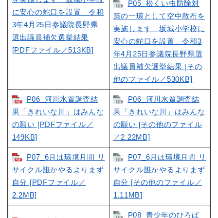
P05_松くい虫防除対
に安心の蛇口を設置 令和
策の一環として空中散布を
3年4月25日参議院長野県
実施します 坂城小学校に
選出議員補欠選挙結果
安心の蛇口を設置 令和3
[PDFファイル／513KB]
年4月25日参議院長野県選
出議員補欠選挙結果 [その
他のファイル／530KB]
P06_河川水質調査結
P06_河川水質調査結
果「きれいな川」はみんな
果「きれいな川」はみんな
の願い [PDFファイル／
の願い [その他のファイル
149KB]
／2.22MB]
P07_6月は環境月間 リ
P07_6月は環境月間 リ
サイクル誰かやるよりまず
サイクル誰かやるよりまず
自分 [PDFファイル／
自分 [その他のファイル／
2.2MB]
1.11MB]
P08_青少年のひろば