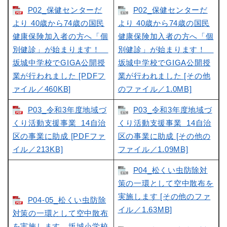
P02_保健センターだ
P02_保健センターだ
より 40歳から74歳の国民
より 40歳から74歳の国民
健康保険加入者の方へ「個
健康保険加入者の方へ「個
別健診」が始まります！
別健診」が始まります！
坂城中学校でGIGA公開授
坂城中学校でGIGA公開授
業が行われました [PDFフ
業が行われました [その他
ァイル／460KB]
のファイル／1.0MB]
P03_令和3年度地域づ
P03_令和3年度地域づ
くり活動支援事業 14自治
くり活動支援事業 14自治
区の事業に助成 [PDFファ
区の事業に助成 [その他の
イル／213KB]
ファイル／1.09MB]
P04_松くい虫防除対
策の一環として空中散布を
実施します [その他のファ
P04-05_松くい虫防除
イル／1.63MB]
対策の一環として空中散布
を実施します 坂城小学校