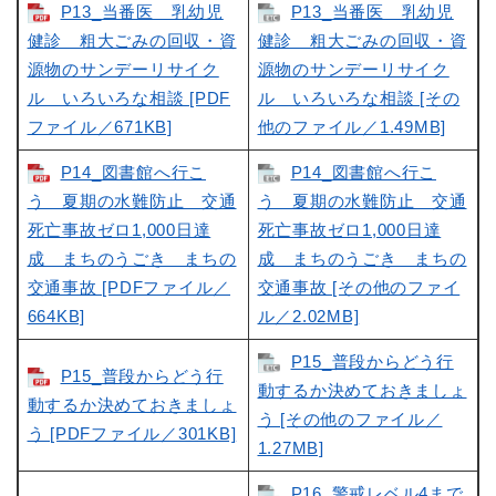
P13_当番医 乳幼児
P13_当番医 乳幼児
健診 粗大ごみの回収・資
健診 粗大ごみの回収・資
源物のサンデーリサイク
源物のサンデーリサイク
ル いろいろな相談 [PDF
ル いろいろな相談 [その
ファイル／671KB]
他のファイル／1.49MB]
P14_図書館へ行こ
P14_図書館へ行こ
う 夏期の水難防止 交通
う 夏期の水難防止 交通
死亡事故ゼロ1,000日達
死亡事故ゼロ1,000日達
成 まちのうごき まちの
成 まちのうごき まちの
交通事故 [PDFファイル／
交通事故 [その他のファイ
664KB]
ル／2.02MB]
P15_普段からどう行
P15_普段からどう行
動するか決めておきましょ
動するか決めておきましょ
う [その他のファイル／
う [PDFファイル／301KB]
1.27MB]
P16_警戒レベル4まで