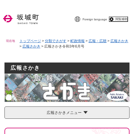
ペ
メニューを飛ばして本文へ
ー
ジ
閲覧補助
Foreign language
の
先
頭
で
トップページ
>
分類でさがす
>
町政情報
>
広報・広聴
>
広報さかき
現在地
>
広報さかき
>
広報さかき令和3年6月号
す
。
広報さかき
広報さかきメニュー
本