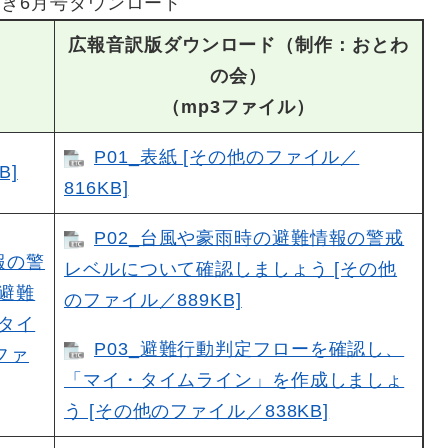
き6月号ダウンロード
広報音訳版ダウンロード（制作：おとわ
の会）
（mp3ファイル）
P01_表紙 [その他のファイル／
B]
816KB]
P02_台風や豪雨時の避難情報の警戒
報の警
レベルについて確認しましょう [その他
避難
のファイル／889KB]
タイ
P03_避難行動判定フローを確認し、
ファ
「マイ・タイムライン」を作成しましょ
う [その他のファイル／838KB]