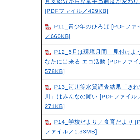
月支給分から児童手当制度が変わり
[PDFファイル／429KB]
P11_青少年のひろば [PDFファ
／660KB]
P12_6月は環境月間 見付けよ
なたに出来る エコ活動 [PDFファ
578KB]
P13_河川等水質調査結果「き
川」はみんなの願い [PDFファイル
271KB]
P14_学校だより／食育だより [P
ファイル／1.33MB]