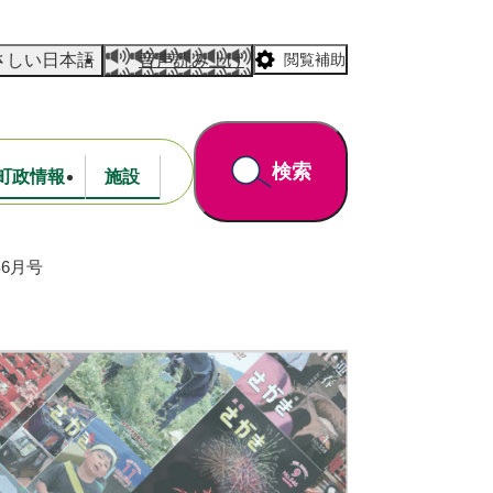
さしい日本語
音声読み上げ
閲覧補助
検索
町政情報
施設
6月号
道路・公園
財政