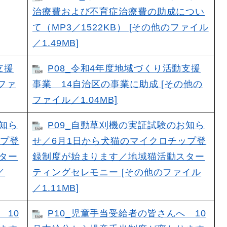
治療費および不育症治療費の助成につい
て（MP3／1522KB） [その他のファイル
／1.49MB]
支援
P08_令和4年度地域づくり活動支援
ファ
事業 14自治区の事業に助成 [その他の
ファイル／1.04MB]
お知ら
P09_自動草刈機の実証試験のお知ら
ップ登
せ／6月1日から犬猫のマイクロチップ登
ター
録制度が始まります／地域猫活動スター
／
ティングセレモニー [その他のファイル
／1.11MB]
 10
P10_児童手当受給者の皆さんへ 10