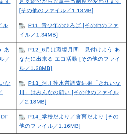
ます
月支給分から児童手当制度が変わります
[その他のファイル／1.13MB]
イル
P11_青少年のひろば [その他のファ
イル／1.34MB]
う あ
P12_6月は環境月間 見付けよう あ
イル／
なたに出来る エコ活動 [その他のファイ
ル／1.28MB]
れいな
P13_河川等水質調査結果「きれいな
／
川」はみんなの願い [その他のファイル
／2.18MB]
DF
P14_学校だより／食育だより [その
他のファイル／1.16MB]