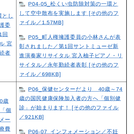
P04-05_松くい虫防除対策の一環と
して空中散布を実施します [その他のフ
環とし
ァイル／1.57MB]
護委
1回
P05_町人権擁護委員の小林さんが表
ル 宮
彰されました／第1回サントミューゼ新
続者
進演奏家リサイタル 宮入柚子ピアノ・リ
サイタル／永年勤続者表彰 [その他のフ
ァイル／698KB]
P06_保健センターだより 40歳～74
歳の国民健康保険加入者の方へ「個別健
0歳
診」が始まります！ [その他のファイル
へ「個
／921KB]
メー
療費
P06-07_インフォメーション／不妊