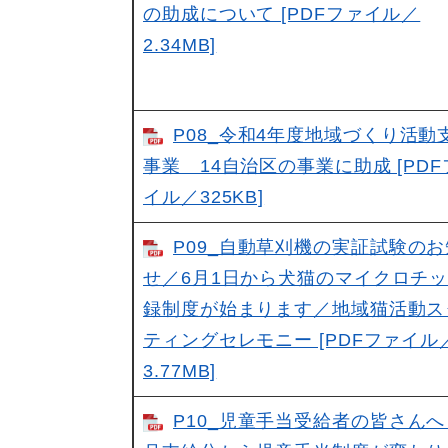
の助成について [PDFファイル／
2.34MB]
P08_令和4年度地域づくり活動
事業 14自治区の事業に助成 [PDF
イル／325KB]
P09_自動草刈機の実証試験の
せ／6月1日から犬猫のマイクロチ
録制度が始まります／地域猫活動ス
ティングセレモニー [PDFファイル
3.77MB]
P10_児童手当受給者の皆さんへ