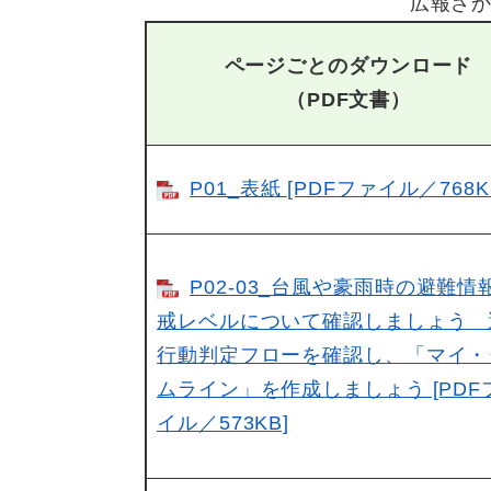
広報さか
ページごとのダウンロード
（PDF文書）
P01_表紙 [PDFファイル／768K
P02-03_台風や豪雨時の避難情
戒レベルについて確認しましょう 
行動判定フローを確認し、「マイ・
ムライン」を作成しましょう [PDF
イル／573KB]