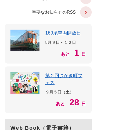
重要なお知らせのRSS
169系車両開放日
8月９日～１２日
1
あと
日
第２回さかき町フ
ェス
９月５日（土）
28
あと
日
Web Book（電子書籍）