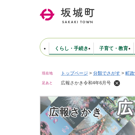
ペ
ー
ジ
の
先
頭
で
くらし・手続き
子育て・教育
す
。
トップページ
>
分類でさがす
>
町政
現在地
住民票・戸籍・証明
妊娠・出産・子育て
健康・医療
商工業
生涯学習・スポーツ
ようこそ町長室へ
公共施設
防災・行政
保育
福祉
農林業
文化
坂城町につ
税金
人事・採用・職員
広報さかき令和4年6月号
ごみ・環境
選挙
足あと
広報さかき