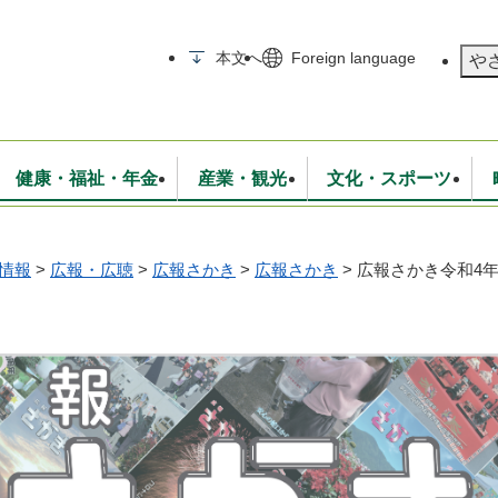
メニューを飛ばして本文へ
本文へ
Foreign language
や
健康・福祉・年金
産業・観光
文化・スポーツ
情報
>
広報・広聴
>
広報さかき
>
広報さかき
>
広報さかき令和4年
無線
いて
消防・救急
学校・教育
保険・年金
入札・契約
統計情報
生活環境
観光・特産
広報・広聴
・衛生
上下水道
行政
地域コミュニティ