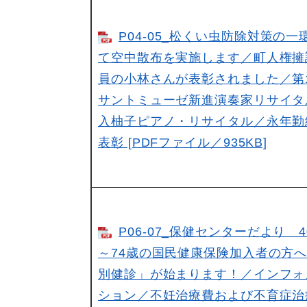
P04-05_松くい虫防除対策の一
て空中散布を実施します／町人権擁
員の小林さんが表彰されました／第
サントミューゼ新進演奏家リサイタ
入柚子ピアノ・リサイタル／永年勤
表彰 [PDFファイル／935KB]
P06-07_保健センターだより 4
～74歳の国民健康保険加入者の方
別健診」が始まります！／インフォ
ション／不妊治療費および不育症治