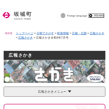
ペ
メニューを飛ばして本文へ
ー
ジ
閲覧補助
Foreign language
の
先
頭
で
トップページ
>
分類でさがす
>
町政情報
>
広報・広聴
>
広報さかき
現在地
>
広報さかき
>
広報さかき令和4年7月号
す
。
広報さかき
広報さかきメニュー
本