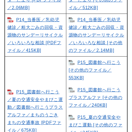
／2.06MB]
イル／512KB]
P14_当番医／乳幼児
P14_当番医／乳幼児
健診／粗大ごみの回収・資
健診／粗大ごみの回収・資
源物のサンデーリサイクル
源物のサンデーリサイクル
／いろいろな相談 [PDFフ
／いろいろな相談 [その他
ァイル／415KB]
のファイル／2.14MB]
P15_図書館へ行こう
[その他のファイル／
553KB]
P15_図書館へ行こう
P15_図書館へ行こう
プラスアルファ [その他の
／夏の交通安全やまびこ運
ファイル／240KB]
動／図書館へ行こうプラス
アルファ／まちのうごき
P15_夏の交通安全や
まちの交通事故 [PDFファ
まびこ運動 [その他のファ
イル／675KB]