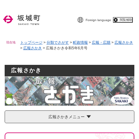
ペ
メニューを飛ばして本文へ
ー
ジ
閲覧補助
Foreign language
の
先
頭
で
トップページ
>
分類でさがす
>
町政情報
>
広報・広聴
>
広報さかき
現在地
>
広報さかき
>
広報さかき令和5年6月号
す
。
広報さかき
広報さかきメニュー
本