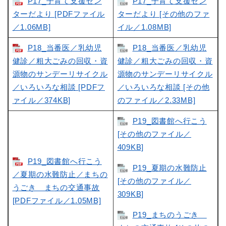
P17_子育て支援セン
P17_子育て支援セン
ターだより [PDFファイル
ターだより [その他のファ
／1.06MB]
イル／1.08MB]
P18_当番医／乳幼児
P18_当番医／乳幼児
健診／粗大ごみの回収・資
健診／粗大ごみの回収・資
源物のサンデーリサイクル
源物のサンデーリサイクル
／いろいろな相談 [PDFフ
／いろいろな相談 [その他
ァイル／374KB]
のファイル／2.33MB]
P19_図書館へ行こう
[その他のファイル／
409KB]
P19_図書館へ行こう
P19_夏期の水難防止
／夏期の水難防止／まちの
[その他のファイル／
うごき まちの交通事故
309KB]
[PDFファイル／1.05MB]
P19_まちのうごき