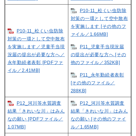
P10-11_松くい虫防除
対策の一環として空中散布
を実施します [その他のフ
P10-11_松くい虫防除
ァイル／1.66MB]
対策の一環として空中散布
を実施します／児童手当現
P11_児童手当現況届
況届の提出が必要な方へ／
の提出が必要な方へ [その
永年勤続者表彰 [PDFファ
他のファイル／352KB]
イル／2.41MB]
P11_永年勤続者表彰
[その他のファイル／
288KB]
P12_河川等水質調査
P12_河川等水質調査
結果「きれいな川」はみん
結果「きれいな川」はみん
なの願い [PDFファイル／
なの願い [その他のファイ
1.07MB]
ル／1.65MB]