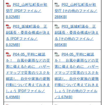
P02_山村弘町長が初
P02_山村弘町長が初
登庁 [PDFファイル／
登庁 [その他のファイル／
8.02MB]
288KB]
P03_坂城町議会 正
P03_坂城町議会 正
副議長・委員会構成が決ま
副議長・委員会構成が決ま
る [PDFファイル／
る [その他のファイル／
8.02MB]
685KB]
P04-05_平時に確認
P04-05_平時に確認
を！ 台風や豪雨などの災
を！ 台風や豪雨などの災
害に備えるために ハザー
害に備えるために ハザー
ドマップで災害のリスクを
ドマップで災害のリスクを
確認し、自分や家族の避難
確認し、自分や家族の避難
行動について考えておきま
行動について考えておきま
しょう [PDFファイル／
しょう [その他のファイル
6.49MB]
／1.67MB]